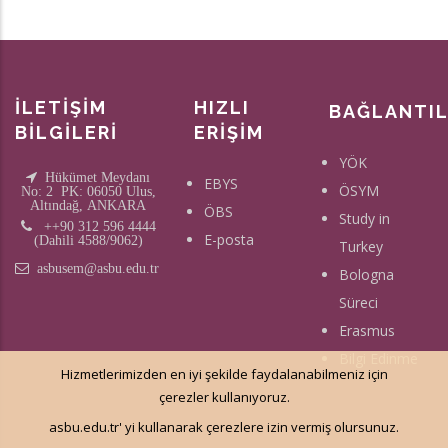
İLETİŞİM
HIZLI
BAĞLANTI
BİLGİLERİ
ERİŞİM
YÖK
Hükümet Meydanı
EBYS
ÖSYM
No: 2 PK: 06050 Ulus,
Altındağ, ANKARA
ÖBS
Study in
++90 312 596 4444
E-posta
(Dahili 4588/9062)
Turkey
asbusem@asbu.edu.tr
Bologna
Süreci
Erasmus
Bilgi Edinme
Hizmetlerimizden en iyi şekilde faydalanabilmeniz için
çerezler kullanıyoruz.
asbu.edu.tr' yi kullanarak çerezlere izin vermiş olursunuz.