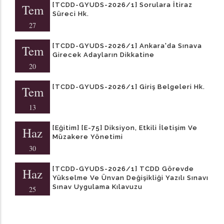
[TCDD-GYUDS-2026/1] Sorulara İtiraz
Tem
Süreci Hk.
27
[TCDD-GYUDS-2026/1] Ankara'da Sınava
Tem
Girecek Adayların Dikkatine
20
[TCDD-GYUDS-2026/1] Giriş Belgeleri Hk.
Tem
13
[Eğitim] [E-75] Diksiyon, Etkili İletişim Ve
Haz
Müzakere Yönetimi
30
[TCDD-GYUDS-2026/1] TCDD Görevde
Haz
Yükselme Ve Ünvan Değişikliği Yazılı Sınavı
Sınav Uygulama Kılavuzu
25