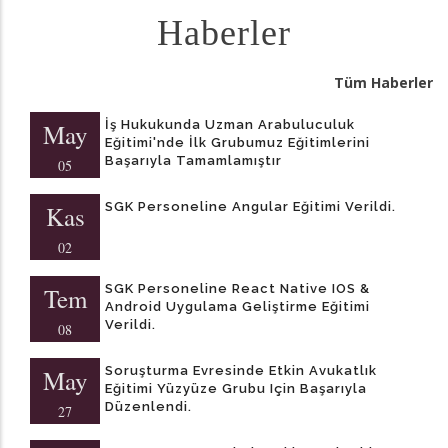
Haberler
Tüm Haberler
İş Hukukunda Uzman Arabuluculuk
May
Eğitimi'nde İlk Grubumuz Eğitimlerini
Başarıyla Tamamlamıştır
05
SGK Personeline Angular Eğitimi Verildi.
Kas
02
SGK Personeline React Native IOS &
Tem
Android Uygulama Geliştirme Eğitimi
Verildi.
08
Soruşturma Evresinde Etkin Avukatlık
May
Eğitimi Yüzyüze Grubu Için Başarıyla
Düzenlendi.
27