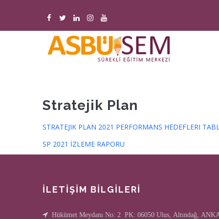
Ana
içeriğe
atla
M
n
Stratejik Plan
STRATEJIK PLAN 2021 PERFORMANS HEDEFLERI TAB
SP 2021 İZLEME RAPORU
İLETİŞİM BİLGİLERİ
Hükümet Meydanı No: 2 PK: 06050 Ulus, Altındağ, AN