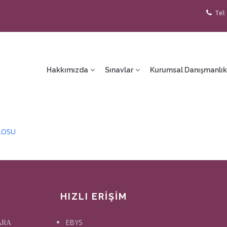
Tel:
ain
avigation
Hakkımızda
Sınavlar
Kurumsal Danışmanlık
LOSU
HIZLI ERİŞİM
EBYS
KARA