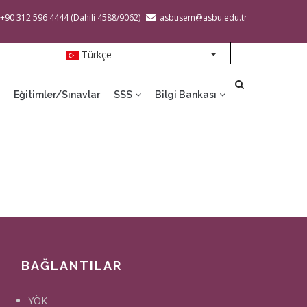
 +90 312 596 4444 (Dahili 4588/9062)
asbusem@asbu.edu.tr
Türkçe
List additional action
Eğitimler/Sınavlar
SSS
Bilgi Bankası
BAĞLANTILAR
YÖK