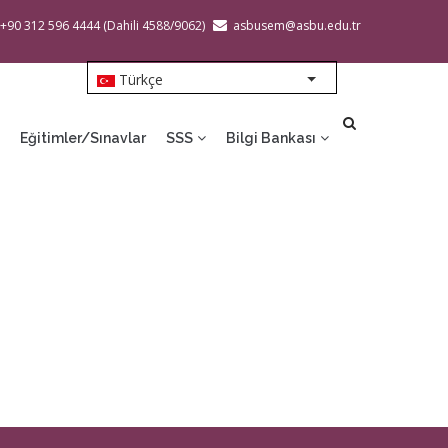
 +90 312 596 4444 (Dahili 4588/9062)
asbusem@asbu.edu.tr
Türkçe
List additional action
Eğitimler/Sınavlar
SSS
Bilgi Bankası