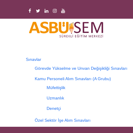
Ana
içeriğe
atla
M
n
Sınavlar
Görevde Yükselme ve Unvan Değişikliği Sınavları
Kamu Personeli Alım Sınavları (A Grubu)
Müfettişlik
Uzmanlık
Denetçi
Özel Sektör İşe Alım Sınavları