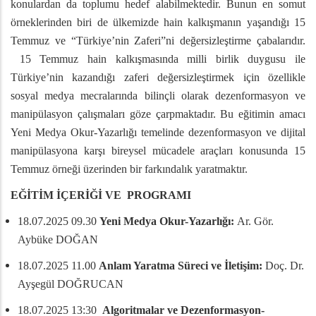
konulardan da toplumu hedef alabilmektedir. Bunun en somut
örneklerinden biri de ülkemizde hain kalkışmanın yaşandığı 15
Temmuz ve “Türkiye’nin Zaferi”ni değersizleştirme çabalarıdır.
15 Temmuz hain kalkışmasında milli birlik duygusu ile
Türkiye’nin kazandığı zaferi değersizleştirmek için özellikle
sosyal medya mecralarında bilinçli olarak dezenformasyon ve
manipülasyon çalışmaları göze çarpmaktadır. Bu eğitimin amacı
Yeni Medya Okur-Yazarlığı temelinde dezenformasyon ve dijital
manipülasyona karşı bireysel mücadele araçları konusunda 15
Temmuz örneği üzerinden bir farkındalık yaratmaktır.
EĞİTİM İÇERİĞİ VE PROGRAMI
18.07.2025 09.30
Yeni Medya Okur-Yazarlığı:
Ar. Gör.
Aybüke DOĞAN
18.07.2025 11.00
Anlam Yaratma Süreci ve İletişim:
Doç. Dr.
Ayşegül DOĞRUCAN
18.07.2025 13:30
Algoritmalar ve Dezenformasyon-