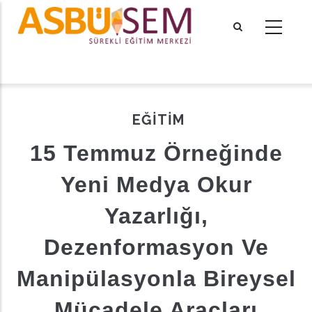
Ana
içeriğe
atla
tional actions
EĞİTİM
15 Temmuz Örneğinde
Yeni Medya Okur
Yazarlığı,
Dezenformasyon Ve
Manipülasyonla Bireysel
Mücadele Araçları