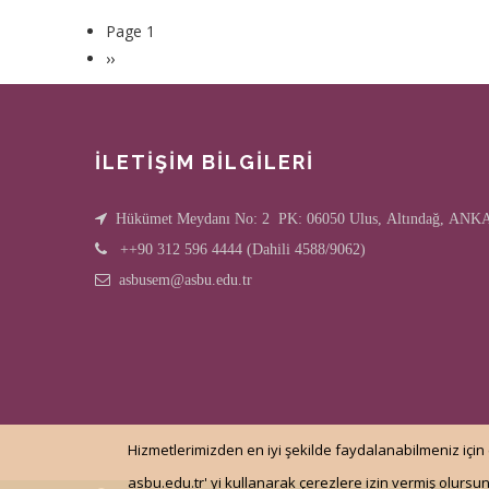
Page 1
Pagination
Sonraki
››
sayfa
İLETİŞİM BİLGİLERİ
Hükümet Meydanı No: 2 PK: 06050 Ulus, Altındağ, AN
++90 312 596 4444 (Dahili 4588/9062)
asbusem@asbu.edu.tr
Hizmetlerimizden en iyi şekilde faydalanabilmeniz için 
asbu.edu.tr' yi kullanarak çerezlere izin vermiş olursu