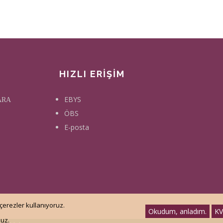
HIZLI ERİŞİM
EBYS
KARA
ÖBS
E-posta
çerezler kullanıyoruz.
Okudum, anladım.
KV
nuz.