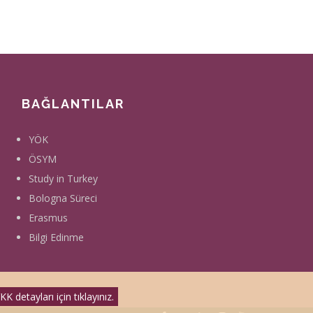
Eğitim
E-
Felsefi
Programı
66
Danışmanlık
(Yüzyüze)
Mantık
Eğitim
Temelli
Programı
Terapi
(Yüzyüze)
ve
BAĞLANTILAR
Felsefi
Danışmanlık
YÖK
Eğitim
ÖSYM
Programı
Study in Turkey
(Online)
Bologna Süreci
Erasmus
Bilgi Edinme
KK detayları için tıklayınız.