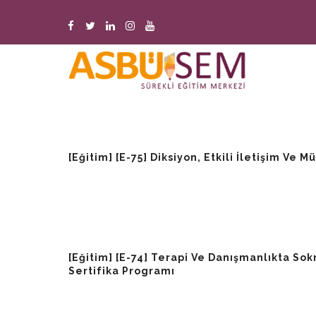
Ana
içeriğe
atla
M
n
[Eğitim] [E-75] Diksiyon, Etkili İletişim Ve
[Eğitim] [E-74] Terapi Ve Danışmanlıkta Sok
Sertifika Programı
​