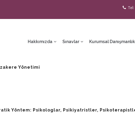
Tel:
ain
avigation
Hakkımızda
Sınavlar
Kurumsal Danışmanlık
 Müzakere Yönetimi
ratik Yöntem: Psikologlar, Psikiyatristler, Psikoterapis