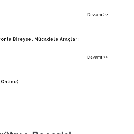
Pratikleri
Eğitimi
Programı
ve
Devamı >>
about
Proje
[Eğitim]
Yazımı
İlmî
Eğitimi
Neşir
onla Bireysel Mücadele Araçları
ve
Tahkik
Devamı >>
about
Atölyesi
[Ücretsiz
Eğitim]
15
(Online)
Temmuz
Örneğinde
Yeni
Medya
Okur
Yazarlığı,
Dezenforma