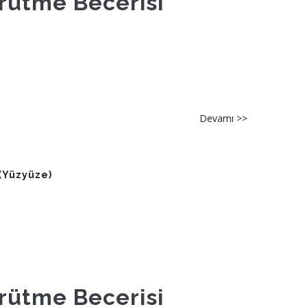
rütme Becerisi
ve
Manipülasyon
Bireysel
Mücadele
Araçları
Devamı >>
about
E-
69
Sokratik
(Yüzyüze)
Ebeveynlik
Çocuklarda
Merak,
Odaklanma
ve
Akıl
Yürütme
rütme Becerisi
Becerisi