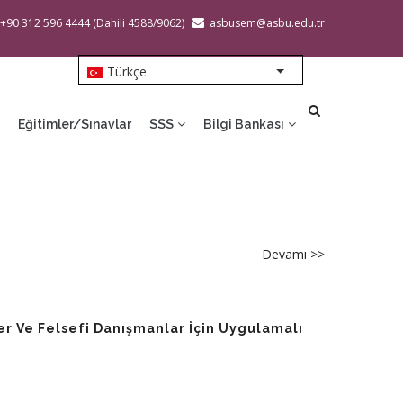
 +90 312 596 4444 (Dahili 4588/9062)
asbusem@asbu.edu.tr
Türkçe
List additional action
Eğitimler/Sınavlar
SSS
Bilgi Bankası
Devamı >>
about
[Eğitim]
[E-
75]
tler Ve Felsefi Danışmanlar İçin Uygulamalı
Diksiyon,
Etkili
İletişim