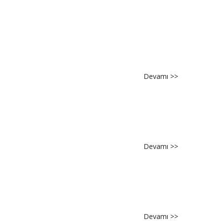
Eğitim
Programı
(Online)
Devamı >>
about
E-
68
Sokratik
Ebeveynlik
Çocuklarda
Devamı >>
about
Merak,
E-
Odaklanma
67
ve
Mantık
Akıl
Temelli
Yürütme
Terapi
Becerisi
Devamı >>
about
ve