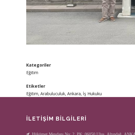
Kategoriler
Eğitim
Etiketler
Eğitim
Arabuluculuk
Ankara
İş Hukuku
İLETİŞİM BİLGİLERİ
Hükümet Meydanı No: 2 PK: 06050 Ulus, Altındağ, AN