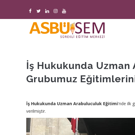
Ana
içeriğe
atla
M
n
İş Hukukunda Uzman A
Grubumuz Eğitimlerin
İş Hukukunda Uzman Arabuluculuk Eğitimi
'nde ilk
verilmiştir.