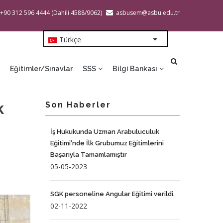
 +90 312 596 4444 (Dahili 4588/9062)
asbusem@asbu.edu.tr
Türkçe
List additional action
Eğitimler/Sınavlar
SSS
Bilgi Bankası
k
Son Haberler
İş Hukukunda Uzman Arabuluculuk
Eğitimi'nde İlk Grubumuz Eğitimlerini
Başarıyla Tamamlamıştır
05-05-2023
SGK personeline Angular Eğitimi verildi.
02-11-2022