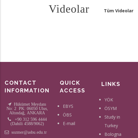
Videolar
Tüm Videolar
CONTACT
QUICK
LINKS
INFORMATION
ACCESS
YÖK
Hükümet Meydanı
EBYS
ÖSYM
No: 2 PK: 06050 Ulus,
Altındağ, ANKARA
ÖBS
Study in
+90 312 596 4444
E-mail
(Dahili 4588/9062)
Turkey
sozmer@asbu.edu.tr
Bologna