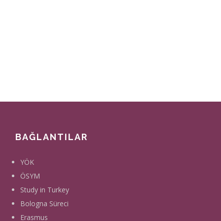
BAĞLANTILAR
YÖK
ÖSYM
Study in Turkey
Bologna Süreci
Erasmus