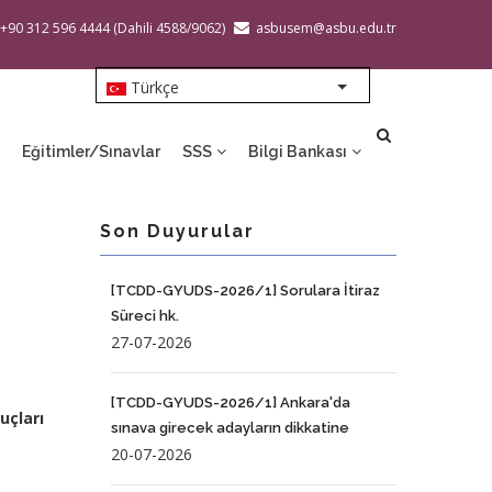
 +90 312 596 4444 (Dahili 4588/9062)
asbusem@asbu.edu.tr
Türkçe
List additional action
Eğitimler/Sınavlar
SSS
Bilgi Bankası
Son Duyurular
[TCDD-GYUDS-2026/1] Sorulara İtiraz
Süreci hk.
27-07-2026
[TCDD-GYUDS-2026/1] Ankara'da
uçları
sınava girecek adayların dikkatine
20-07-2026