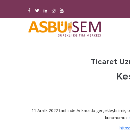
Ana
içeriğe
atla
M
n
Ticaret Uz
Ke
11 Aralık 2022 tarihinde Ankara'da gerçekleştirilmiş 
kurumumuz
https