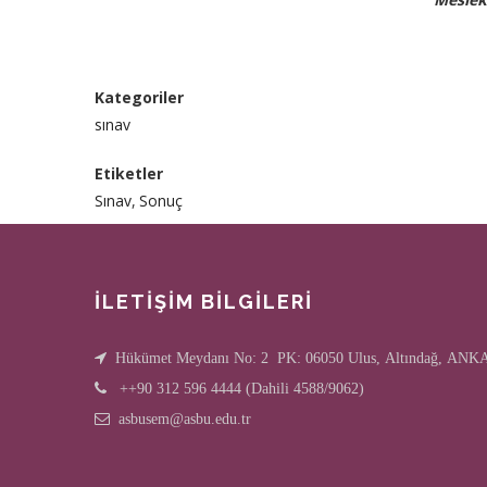
Kategoriler
sınav
Etiketler
Sınav
Sonuç
İLETİŞİM BİLGİLERİ
Hükümet Meydanı No: 2 PK: 06050 Ulus, Altındağ, AN
++90 312 596 4444 (Dahili 4588/9062)
asbusem@asbu.edu.tr