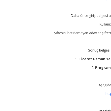
Daha önce giriş belgesi alır
Kullanıc
Şifresini hatırlamayan adaylar şifrem
Sonuç belgesi 
1.
Ticaret Uzman Yard
2.
Program 
Aşağıdak
htt
Meslek 