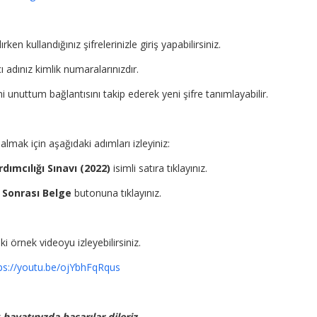
ken kullandığınız şifrelerinizle giriş yapabilirsiniz.
ı adınız kimlik numaralarınızdır.
i unuttum bağlantısını takip ederek yeni şifre tanımlayabilir.
almak için aşağıdaki adımları izleyiniz:
ımcılığı Sınavı (2022)
isimli satıra tıklayınız.
Sonrası Belge
butonuna tıklayınız.
i örnek videoyu izleyebilirsiniz.
ps://youtu.be/ojYbhFqRqus
hayatınızda başarılar dileriz.