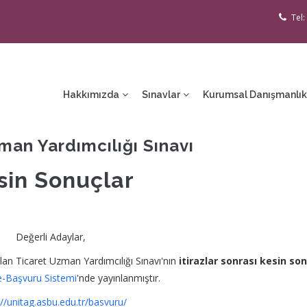
Tel:
ain
avigation
Hakkımızda
Sınavlar
Kurumsal Danışmanlık
man Yardımcılığı Sınavı
sin Sonuçlar
Değerli Adaylar,
olan Ticaret Uzman Yardımcılığı Sınavı'nın
itirazlar sonrası kesin son
e-Başvuru Sistemi
'nde yayınlanmıştır.
://unitag.asbu.edu.tr/basvuru/