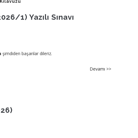
Kılavuzu
Giriş
Belgeleri
6/1) Yazılı Sınavı
hk.
a
şimdiden başarılar dileriz.
Devamı >>
about
[TCDD-
GYUDS-
2026/1]
TCDD
Görevde
026)
Yükselme
ve
Ünvan