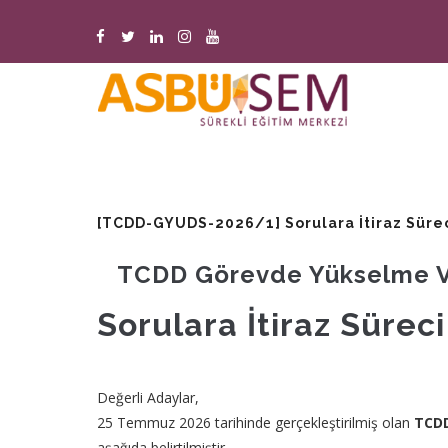
Ana
içeriğe
atla
M
n
[TCDD-GYUDS-2026/1] Sorulara İtiraz Sürec
TCDD Görevde Yükselme Ve
Sorulara İtiraz Süreci
Değerli Adaylar,
25 Temmuz 2026 tarihinde gerçekleştirilmiş olan
TCDD
aşağıda belirtilmiştir.