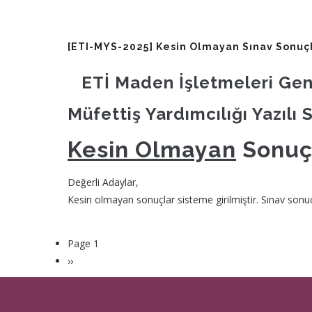
[ETI-MYS-2025] Kesin Olmayan Sınav Sonuçl
ETİ Maden İşletmeleri Ge
Müfettiş Yardımcılığı Yazılı 
Kesin Olmayan
Sonuç
Değerli Adaylar,
Kesin olmayan sonuçlar sisteme girilmiştir. Sınav son
Page 1
Pagination
Sonraki
››
sayfa