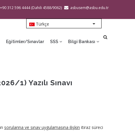
 +90 312 596 4444 (Dahili 4588/9062)
asbusem@asbu.edu.tr
Türkçe
List additional action
Eğitimler/Sınavlar
SSS
Bilgi Bankası
6/1) Yazılı Sınavı
nın
sorularına ve sınav uygulamasına ilişkin
itiraz süreci