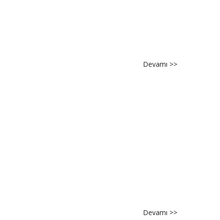
kazananlar
hk.
Devamı >>
about
[ETI-
MYS-
2025]
Sözlü
sınava
hak
kazananlar
hk.
Devamı >>
about