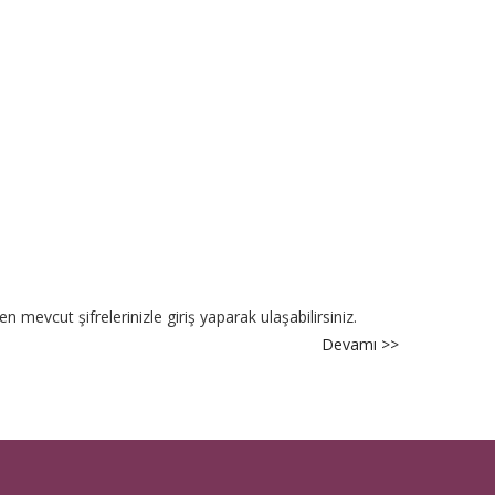
[ETI-
MYS-
2025]
Sıralama
hk.
n mevcut şifrelerinizle giriş yaparak ulaşabilirsiniz.
Devamı >>
about
[ETI-
MYS-
2025]
Kesin
Olmayan