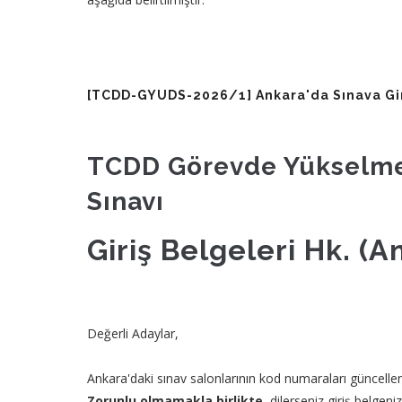
[TCDD-GYUDS-2026/1] Ankara'da Sınava Gir
​TCDD Görevde Yükselme
Sınavı
Giriş Belgeleri Hk. (A
Değerli Adaylar,
Ankara'daki sınav salonlarının kod numaraları güncellen
Zorunlu olmamakla birlikte,
dilerseniz giriş belgenizi