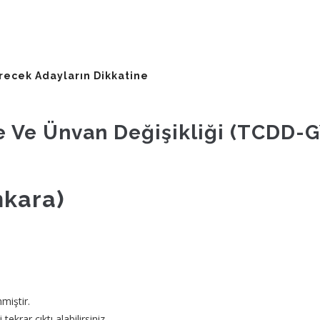
ecek Adayların Dikkatine
 Ve Ünvan Değişikliği (TCDD-G
nkara)
miştir.
 tekrar çıktı alabilirsiniz.