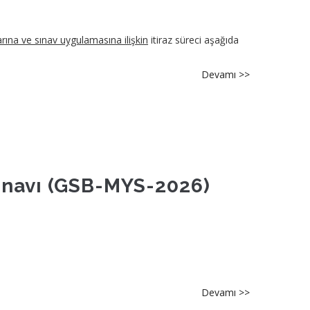
Değişikliği
Yazılı
Sınavı
arına ve sınav uygulamasına ilişkin
itiraz süreci aşağıda
Sınav
Uygulama
Devamı >>
about
Kılavuzu
[GSB-
MYS-
2026]
Sorulara
İtiraz
Süreci
Sınavı (GSB-MYS-2026)
hk.
Devamı >>
about
[GSB-