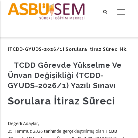
Ana
içeriğe
atla
tional actions
[TCDD-GYUDS-2026/1] Sorulara İtiraz Süreci Hk.
TCDD Görevde Yükselme Ve
Ünvan Değişikliği (TCDD-
GYUDS-2026/1) Yazılı Sınavı
Sorulara İtiraz Süreci
Değerli Adaylar,
25 Temmuz 2026 tarihinde gerçekleştirilmiş olan
TCDD