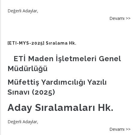
Değerli Adaylar,
Devamı >>
a
[E
M
20
[ETI-MYS-2025] Sıralama Hk.
Sö
sı
ETİ Maden İşletmeleri Genel
h
Müdürlüğü
ka
hk
Müfettiş Yardımcılığı Yazılı
Sınavı (2025)
Aday Sıralamaları Hk.
Değerli Adaylar,
Devamı >>
a