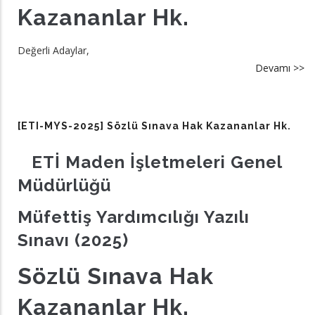
Kazananlar Hk.
Değerli Adaylar,
Devamı >>
a
[E
M
20
[ETI-MYS-2025] Sözlü Sınava Hak Kazananlar Hk.
Sö
sı
ETİ Maden İşletmeleri Genel
h
Müdürlüğü
ka
hk
Müfettiş Yardımcılığı Yazılı
Sınavı (2025)
Sözlü Sınava Hak
Kazananlar Hk.