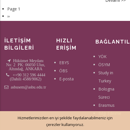
Devamı >>
a
[E
Page 1
Pagination
M
Sonraki
››
20
sayfa
Ke
O
İLETİŞİM
HIZLI
BAĞLANTI
Sı
BİLGİLERİ
ERİŞİM
So
YÖK
Hükümet Meydanı
EBYS
ÖSYM
No: 2 PK: 06050 Ulus,
Altındağ, ANKARA
ÖBS
Study in
++90 312 596 4444
E-posta
(Dahili 4588/9062)
Turkey
asbusem@asbu.edu.tr
Bologna
Süreci
Erasmus
Bilgi Edinme
Hizmetlerimizden en iyi şekilde faydalanabilmeniz için
çerezler kullanıyoruz.