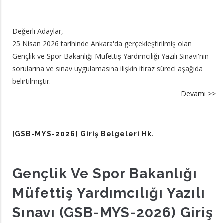
Sı
Sı
Değerli Adaylar,
U
25 Nisan 2026 tarihinde Ankara'da gerçekleştirilmiş olan
Kı
Gençlik ve Spor Bakanlığı Müfettiş Yardımcılığı Yazılı Sınavı'nın
sorularına ve sınav uygulamasına ilişkin
itiraz süreci aşağıda
belirtilmiştir.
Devamı >>
a
[G
M
20
[GSB-MYS-2026] Giriş Belgeleri Hk.
So
İt
Sü
Gençlik Ve Spor Bakanlığı
hk
Müfettiş Yardımcılığı Yazılı
Sınavı (GSB-MYS-2026) Giriş