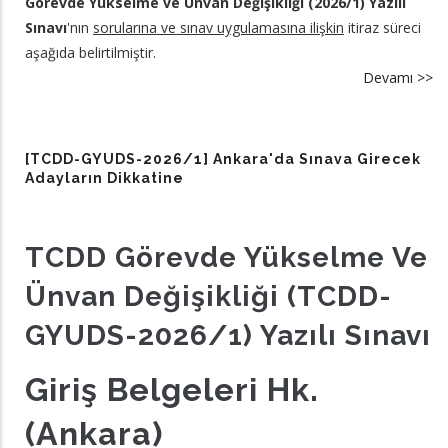
Görevde Yükselme ve Ünvan Değişikliği (2026/1) Yazılı
Sınavı
'nın
sorularına ve sınav uygulamasına ilişkin
itiraz süreci
aşağıda belirtilmiştir.
Devamı >>
a
[
G
20
[TCDD-GYUDS-2026/1] Ankara'da Sınava Girecek
So
Adayların Dikkatine
İt
Sü
​TCDD Görevde Yükselme Ve
hk
Ünvan Değişikliği (TCDD-
GYUDS-2026/1) Yazılı Sınavı
Giriş Belgeleri Hk.
(Ankara)