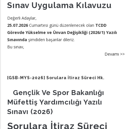
Sınav Uygulama Kılavuzu
Değerli Adaylar,
25.07.2026
Cumartesi günü düzenlenecek olan
TCDD
Görevde Yükselme ve Ünvan Değişikliği (2026/1) Yazılı
Sınavında
şimdiden başarılar dileriz.
Bu sınav,
Devamı >>
a
[
G
20
[GSB-MYS-2026] Sorulara İtiraz Süreci Hk.
T
G
Gençlik Ve Spor Bakanlığı
Y
Müfettiş Yardımcılığı Yazılı
ve
Sınavı (2026)
Ü
De
Sorulara İtiraz Süreci
Ya