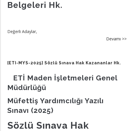
Belgeleri Hk.
Değerli Adaylar,
Devamı >>
a
[G
M
20
[ETI-MYS-2025] Sözlü Sınava Hak Kazananlar Hk.
Gi
Be
ETİ Maden İşletmeleri Genel
hk
Müdürlüğü
Müfettiş Yardımcılığı Yazılı
Sınavı (2025)
Sözlü Sınava Hak