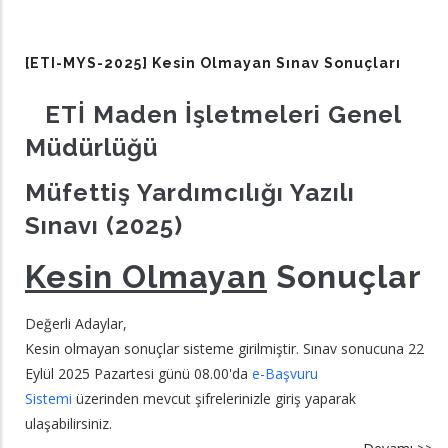
[E
M
20
[ETI-MYS-2025] Kesin Olmayan Sınav Sonuçları
Sı
hk
ETİ Maden İşletmeleri Genel
Müdürlüğü
Müfettiş Yardımcılığı Yazılı
Sınavı (2025)
Kesin Olmayan
Sonuçlar
Değerli Adaylar,
Kesin olmayan sonuçlar sisteme girilmiştir. Sınav sonucuna 22
Eylül 2025 Pazartesi günü 08.00'da
e-Başvuru
Sistemi
üzerinden mevcut şifrelerinizle giriş yaparak
ulaşabilirsiniz.