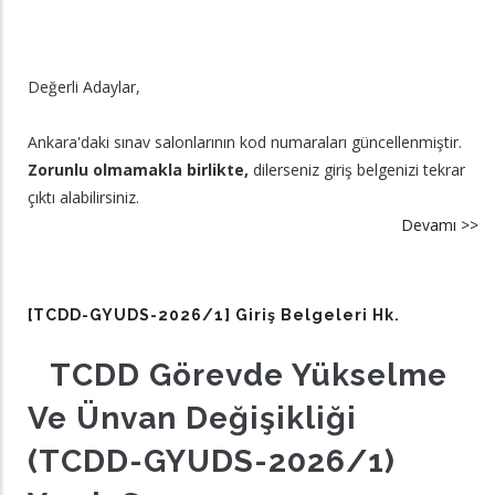
Değerli Adaylar,
Ankara'daki sınav salonlarının kod numaraları güncellenmiştir.
Zorunlu olmamakla birlikte,
dilerseniz giriş belgenizi tekrar
çıktı alabilirsiniz.
Devamı >>
a
[
G
20
[TCDD-GYUDS-2026/1] Giriş Belgeleri Hk.
An
sı
​TCDD Görevde Yükselme
gi
Ve Ünvan Değişikliği
ad
di
(TCDD-GYUDS-2026/1)