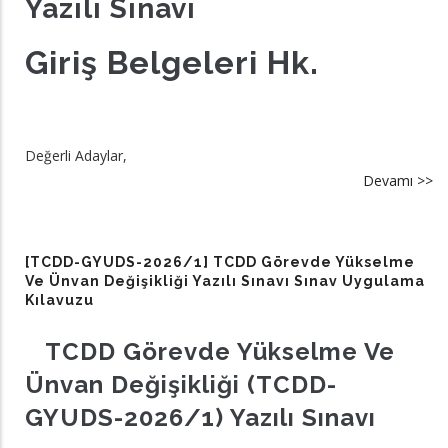
Yazılı Sınavı
Giriş Belgeleri Hk.
Değerli Adaylar,
Devamı >>
a
[
G
20
[TCDD-GYUDS-2026/1] TCDD Görevde Yükselme
Gi
Ve Ünvan Değişikliği Yazılı Sınavı Sınav Uygulama
Kılavuzu
Be
hk
TCDD Görevde Yükselme Ve
Ünvan Değişikliği (TCDD-
GYUDS-2026/1) Yazılı Sınavı