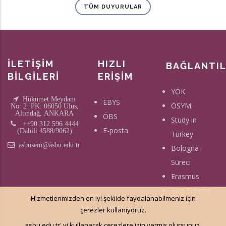
TÜM DUYURULAR
İLETİŞİM
HIZLI
BAĞLANTI
BİLGİLERİ
ERİŞİM
YÖK
Hükümet Meydanı
EBYS
ÖSYM
No: 2 PK: 06050 Ulus,
Altındağ, ANKARA
ÖBS
Study in
++90 312 596 4444
E-posta
(Dahili 4588/9062)
Turkey
asbusem@asbu.edu.tr
Bologna
Süreci
Erasmus
Bilgi Edinme
Hizmetlerimizden en iyi şekilde faydalanabilmeniz için
çerezler kullanıyoruz.
asbu.edu.tr' yi kullanarak çerezlere izin vermiş olursunuz.