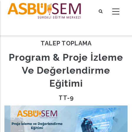
Ana
içeriğe
atla
tional actions
TALEP TOPLAMA
Program & Proje İzleme
Ve Değerlendirme
Eğitimi
TT-9