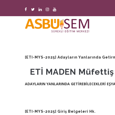
Ana
içeriğe
atla
M
n
[ETI-MYS-2025] Adayların Yanlarında Geti
ETİ MADEN Müfettiş Y
ADAYLARIN YANLARINDA GETİREBİLECEKLERİ EŞY
[ETI-MYS-2025] Giriş Belgeleri Hk.