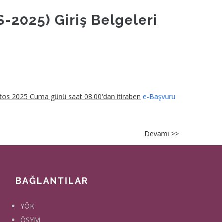
Adayların
Yanlarında
S-2025) Giriş Belgeleri
Getirmesine
Müsaade
Edilenler
tos 2025 Cuma günü saat 08.00'dan itiraben
e-Başvuru
Devamı >>
about
[ETI-
MYS-
2025]
BAĞLANTILAR
Giriş
Belgeleri
YÖK
hk.
ÖSYM