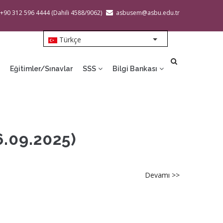
 +90 312 596 4444 (Dahili 4588/9062)
asbusem@asbu.edu.tr
Türkçe
List additional action
Eğitimler/Sınavlar
SSS
Bilgi Bankası
6.09.2025)
Devamı >>
about
[ETI-
MYS-
2025]