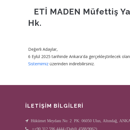
ETİ MADEN Müfettiş Yar
Hk.
Değerli Adaylar,
6 Eylül 2025 tarihinde Ankara'da gerçekleştirilecek olan
Sistemimiz
üzerinden indirebilirsiniz.
İLETİŞİM BİLGİLERİ
Hükümet Meydanı No: 2 PK: 06050 Ulus, Altındağ, AN
++90 312 596 4444 (Dahili 4588/9062)