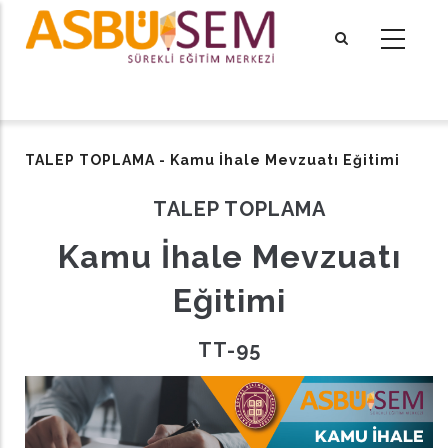
Ana
içeriğe
atla
tional actions
TALEP TOPLAMA - Kamu İhale Mevzuatı Eğitimi
TALEP TOPLAMA
Kamu İhale Mevzuatı
Eğitimi
TT-95