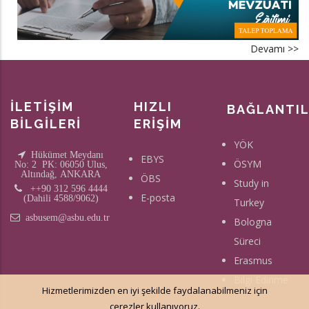
Devamı >>
a
T
T
-
İLETİŞİM
HIZLI
BAĞLANTI
K
BİLGİLERİ
ERİŞİM
İh
YÖK
Me
Hükümet Meydanı
EBYS
ÖSYM
No: 2 PK: 06050 Ulus,
Eğ
Altındağ, ANKARA
ÖBS
Study in
++90 312 596 4444
E-posta
(Dahili 4588/9062)
Turkey
asbusem@asbu.edu.tr
Bologna
Süreci
Erasmus
Bilgi Edinme
Hizmetlerimizden en iyi şekilde faydalanabilmeniz için
çerezler kullanıyoruz.