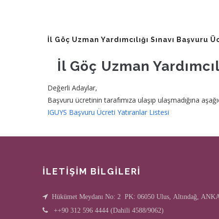
İl Göç Uzman Yardımcılığı Sınavı Başvuru Üc
İl Göç Uzman Yardımcılı
Değerli Adaylar,
Başvuru ücretinin tarafımıza ulaşıp ulaşmadığına aşağıd
IGUYS Başvuru Ücreti Yatıranlar Listesi
İLETİŞİM BİLGİLERİ
Hükümet Meydanı No: 2 PK: 06050 Ulus, Altındağ, AN
++90 312 596 4444 (Dahili 4588/9062)