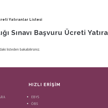
reti Yatıranlar Listesi
ğı Sınavı Başvuru Ücreti Yatıra
aki listeden bakabilirsiniz.
HIZLI ERİŞİM
EBYS
KARA
ÖBS