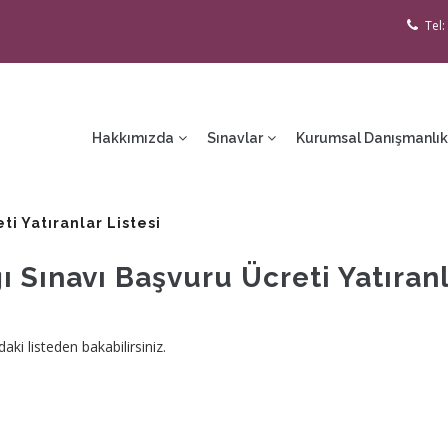
Tel:
ain
avigation
Hakkımızda
Sınavlar
Kurumsal Danışmanlık
i Yatıranlar Listesi
 Sınavı Başvuru Ücreti Yatıranl
aki listeden bakabilirsiniz.