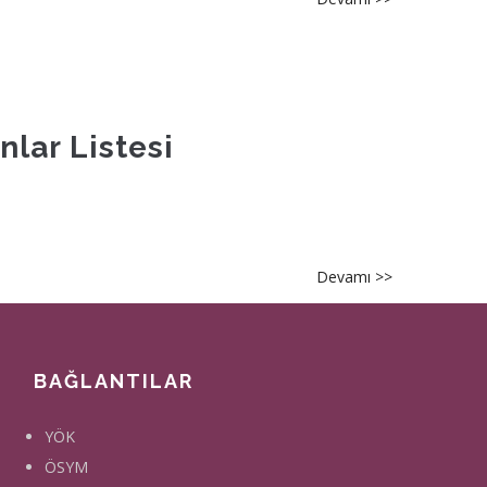
Göç
Uzman
Yardımcılığı
Sınavı
Başvuru
nlar Listesi
Ücreti
Yatıranlar
Listesi
Devamı >>
about
İl
Göç
Uzman
BAĞLANTILAR
Yardımcılığı
Sınavı
YÖK
Başvuru
ÖSYM
Ücreti