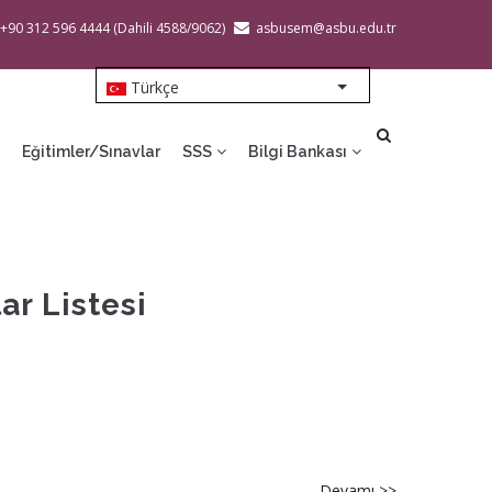
 +90 312 596 4444 (Dahili 4588/9062)
asbusem@asbu.edu.tr
Türkçe
List additional action
Eğitimler/Sınavlar
SSS
Bilgi Bankası
ar Listesi
Devamı >>
about