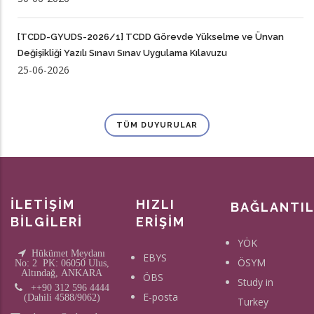
[TCDD-GYUDS-2026/1] TCDD Görevde Yükselme ve Ünvan
Değişikliği Yazılı Sınavı Sınav Uygulama Kılavuzu
25-06-2026
TÜM DUYURULAR
İLETİŞİM
HIZLI
BAĞLANTI
BİLGİLERİ
ERİŞİM
YÖK
Hükümet Meydanı
EBYS
ÖSYM
No: 2 PK: 06050 Ulus,
Altındağ, ANKARA
ÖBS
Study in
++90 312 596 4444
E-posta
(Dahili 4588/9062)
Turkey