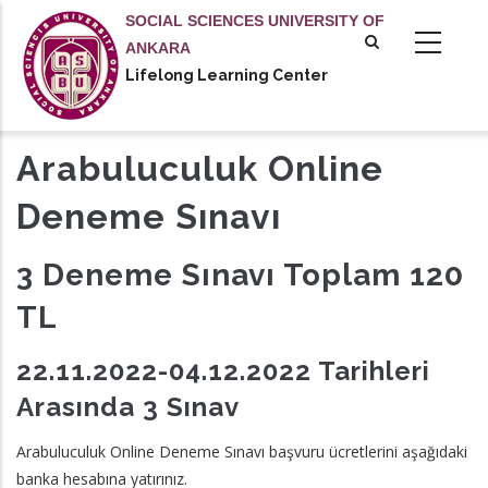
Skip
SOCIAL SCIENCES UNIVERSITY OF
to
ANKARA
main
Lifelong Learning Center
tional actions
content
Arabuluculuk Online
Deneme Sınavı
3 Deneme Sınavı Toplam 120
TL
22.11.2022-04.12.2022 Tarihleri
Arasında 3 Sınav
Arabuluculuk Online Deneme Sınavı başvuru ücretlerini aşağıdaki
banka hesabına yatırınız.