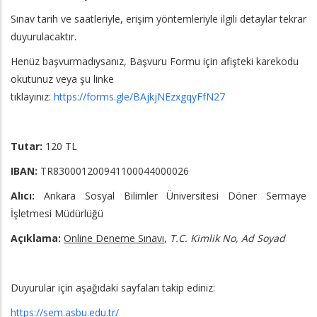
Sınav tarih ve saatleriyle, erişim yöntemleriyle ilgili detaylar tekrar
duyurulacaktır.
Henüz başvurmadıysanız, Başvuru Formu için afişteki karekodu
okutunuz veya şu linke
tıklayınız:
https://forms.gle/BAjkjNEzxgqyFfN27
Tutar:
120 TL
IBAN:
TR830001200941100044000026
Alıcı:
Ankara Sosyal Bilimler Üniversitesi Döner Sermaye
İşletmesi Müdürlüğü
Açıklama:
Online Deneme Sınavı
,
T.C. Kimlik No, Ad Soyad
Duyurular için aşağıdaki sayfaları takip ediniz:
https://sem.asbu.edu.tr/