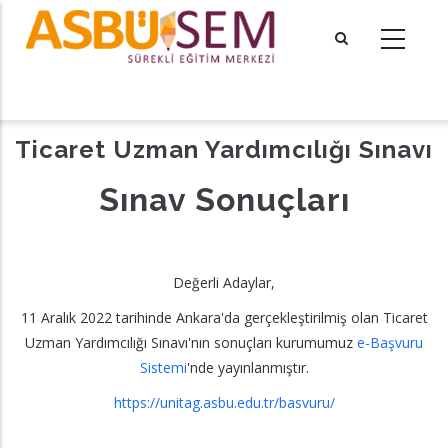
Ana
içeriğe
atla
tional actions
Ticaret Uzman Yardımcılığı Sınavı
Sınav Sonuçları
Değerli Adaylar,
11 Aralık 2022 tarihinde Ankara'da gerçekleştirilmiş olan Ticaret
Uzman Yardımcılığı Sınavı'nın sonuçları kurumumuz
e-Başvuru
Sistemi
'nde yayınlanmıştır.
https://unitag.asbu.edu.tr/basvuru/