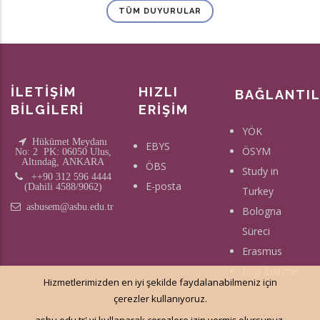
TÜM DUYURULAR
İLETİŞİM
HIZLI
BAĞLANTI
BİLGİLERİ
ERİŞİM
YÖK
Hükümet Meydanı
EBYS
ÖSYM
No: 2 PK: 06050 Ulus,
Altındağ, ANKARA
ÖBS
Study in
++90 312 596 4444
E-posta
(Dahili 4588/9062)
Turkey
asbusem@asbu.edu.tr
Bologna
Süreci
Erasmus
Bilgi Edinme
Hizmetlerimizden en iyi şekilde faydalanabilmeniz için
çerezler kullanıyoruz.
asbu.edu.tr' yi kullanarak çerezlere izin vermiş olursunuz.