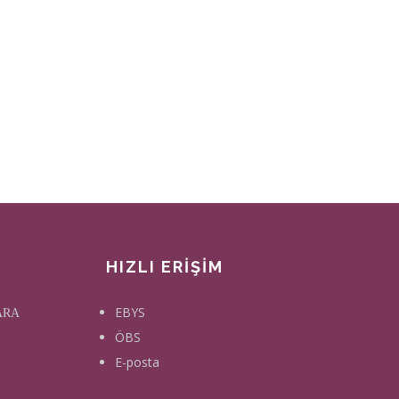
HIZLI ERİŞİM
EBYS
KARA
ÖBS
E-posta