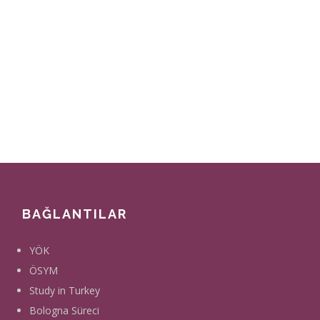
BAĞLANTILAR
YÖK
ÖSYM
Study in Turkey
Bologna Süreci