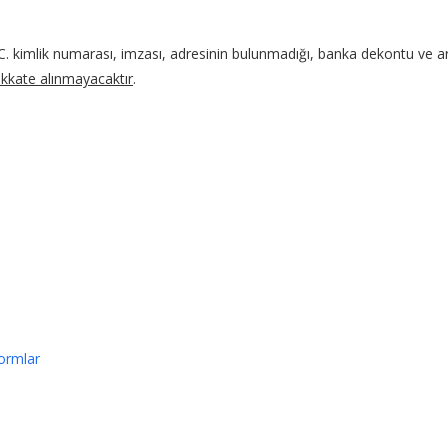
 T.C. kimlik numarası, imzası, adresinin bulunmadığı, banka dekontu ve ar
ikkate alınmayacaktır
.
formlar