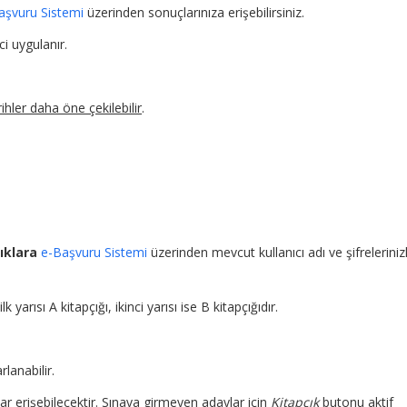
aşvuru Sistemi
üzerinden sonuçlarınıza erişebilirsiniz.
i uygulanır.
ihler daha öne çekilebilir
.
ıklara
e-Başvuru Sistemi
üzerinden mevcut kullanıcı adı ve şifreleriniz
 yarısı A kitapçığı, ikinci yarısı ise B kitapçığıdır.
lanabilir.
ar erişebilecektir. Sınava girmeyen adaylar için
Kitapçık
butonu aktif