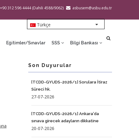
 +90 312 596 4444 (Dahili 4588/9062)
asbusem@asbu.edu.tr
Türkçe
List additional action
Eğitimler/Sınavlar
SSS
Bilgi Bankası
Son Duyurular
[TCDD-GYUDS-2026/1] Sorulara İtiraz
Süreci hk.
27-07-2026
[TCDD-GYUDS-2026/1] Ankara'da
sınava girecek adayların dikkatine
sına
20-07-2026