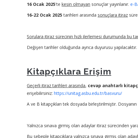
16 Ocak 2025
'te
kesin olmayan
sonuçlar yayınlanır.
e-B
16-22 Ocak 2025
tarihleri arasında
sonuçlara itiraz
sürec
Sorulara itiraz sürecinin hızlı ilerlemesi durumunda bu tar
Değişen tarihler olduğunda ayrıca duyurusu yapılacaktır.
Kitapçıklara Erişim
Geçerli itiraz tarihleri arasında
,
cevap anahtarlı kitapç
erişebilirsiniz:
https://unitag.asbu.edu.tr/basvuru/
A ve B kitapçıkları tek dosyada birleştirilmiştir. Dosyanın ilk
Yalnızca sınava girmiş olan adaylar itiraz sürecinden yarar
Bu sebeple kitapçıklara yalnızca sınava girmiş olan adayl