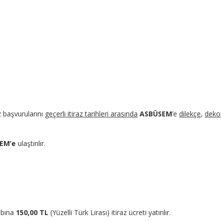
az başvurularını
geçerli itiraz tarihleri arasında
ASBÜSEM
’e
dilekçe
,
deko
EM’e
ulaştırılır.
abına
150,00 TL
(Yüzelli Türk Lirası) itiraz ücreti yatırılır.