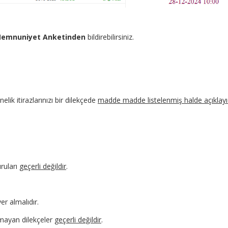
emnuniyet Anketinden
bildirebilirsiniz.
ik itirazlarınızı bir dilekçede
madde madde listelenmiş halde açıklayıc
uruları
geçerli değildir
.
er almalıdır.
mayan dilekçeler
geçerli değildir
.