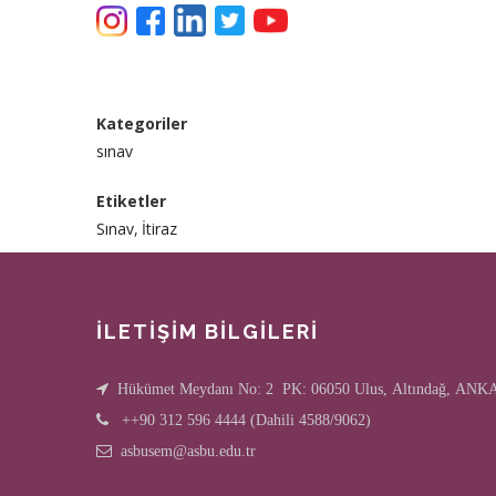
Kategoriler
sınav
Etiketler
Sınav
İtiraz
İLETİŞİM BİLGİLERİ
Hükümet Meydanı No: 2 PK: 06050 Ulus, Altındağ, AN
++90 312 596 4444 (Dahili 4588/9062)
asbusem@asbu.edu.tr