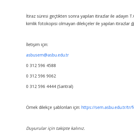
İtiraz süresi geçtikten sonra yapılan itirazlar ile adayın
kimlik fotokopisi olmayan dilekçeler ile yapılan itirazlar
d
İletişim için:
asbusem@asbu.edu.tr
0 312 596 4588
0 312 596 9062
0 312 596 4444 (Santral)
Örnek dilekçe şablonları için:
https://sem.asbu.edu.tr/tr/
Duyurular için takipte kalınız.