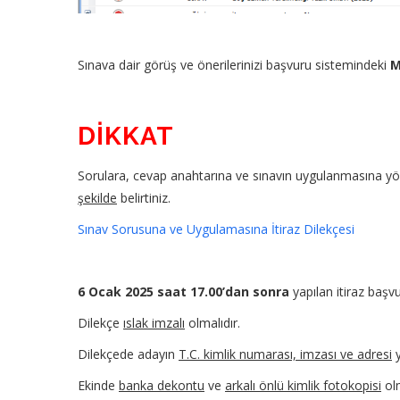
Sınava dair görüş ve önerilerinizi başvuru sistemindeki
M
DİKKAT
Sorulara, cevap anahtarına ve sınavın uygulanmasına yönel
şekilde
belirtiniz.
Sınav Sorusuna ve Uygulamasına İtiraz Dilekçesi
6 Ocak 2025 saat 17.00’dan sonra
yapılan itiraz başv
Dilekçe
ıslak imzalı
olmalıdır.
Dilekçede adayın
T.C. kimlik numarası, imzası ve adresi
y
Ekinde
banka dekontu
ve
arkalı önlü kimlik fotokopisi
ol