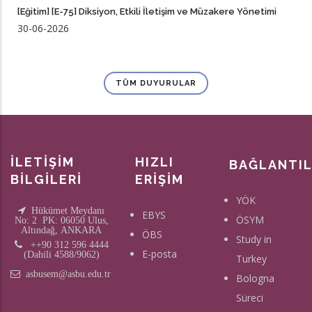
[Eğitim] [E-75] Diksiyon, Etkili İletişim ve Müzakere Yönetimi
30-06-2026
TÜM DUYURULAR
İLETİŞİM
HIZLI
BAĞLANTI
BİLGİLERİ
ERİŞİM
YÖK
Hükümet Meydanı
EBYS
ÖSYM
No: 2 PK: 06050 Ulus,
Altındağ, ANKARA
ÖBS
Study in
++90 312 596 4444
E-posta
(Dahili 4588/9062)
Turkey
asbusem@asbu.edu.tr
Bologna
Süreci