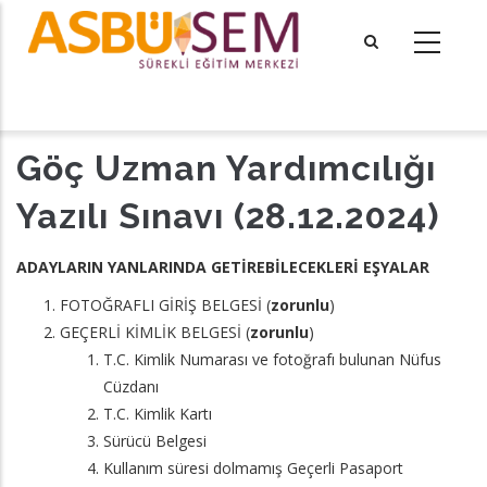
Ana
içeriğe
atla
tional actions
Göç Uzman Yardımcılığı
Yazılı Sınavı (28.12.2024)
ADAYLARIN YANLARINDA GETİREBİLECEKLERİ EŞYALAR
FOTOĞRAFLI GİRİŞ BELGESİ (
zorunlu
)
GEÇERLİ KİMLİK BELGESİ (
zorunlu
)
T.C. Kimlik Numarası ve fotoğrafı bulunan Nüfus
Cüzdanı
T.C. Kimlik Kartı
Sürücü Belgesi
Kullanım süresi dolmamış Geçerli Pasaport