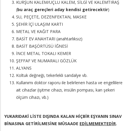
KURŞUN KALEM/UÇLU KALEM, SİLGİ VE KALEMTIRAŞ
(
bu araç gereçleri aday kendisi getirecektir
)
SU, PEÇETE, DEZENFEKTAN, MASKE
ŞEHİR İÇİ ULAŞIM KARTI
METAL VE KAĞIT PARA
BASİT EV ANAHTARI (anahtarlıksız)
BASİT BAŞÖRTÜSÜ İĞNESİ
İNCE METAL TOKALI KEMER
ŞEFFAF VE NUMARALI GÖZLÜK
ALYANS
Koltuk değneği, tekerlekli sandalye vb.
Kullanımı doktor raporu ile belirlenen hasta ve engellilere
ait cihazlar (işitme cihazı, insülin pompası, kan şekeri
ölçüm cihazı, vb.)
YUKARIDAKİ LİSTE DIŞINDA KALAN HİÇBİR EŞYANIN SINAV
BİNASINA GETİRİLMESİNE MÜSAADE
EDİLMEMEKTEDİR
.