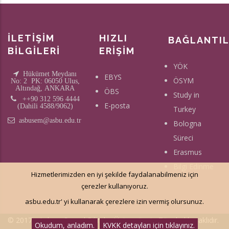
İLETİŞİM
HIZLI
BAĞLANTI
BİLGİLERİ
ERİŞİM
YÖK
Hükümet Meydanı
EBYS
ÖSYM
No: 2 PK: 06050 Ulus,
Altındağ, ANKARA
ÖBS
Study in
++90 312 596 4444
E-posta
(Dahili 4588/9062)
Turkey
asbusem@asbu.edu.tr
Bologna
Süreci
Erasmus
Bilgi Edinme
Hizmetlerimizden en iyi şekilde faydalanabilmeniz için
çerezler kullanıyoruz.
asbu.edu.tr' yi kullanarak çerezlere izin vermiş olursunuz.
© 2017 - Ankara Sosyal Bilimler Üniversitesi - Tüm hakkı saklıdır.
Okudum, anladım.
KVKK detayları için tıklayınız.