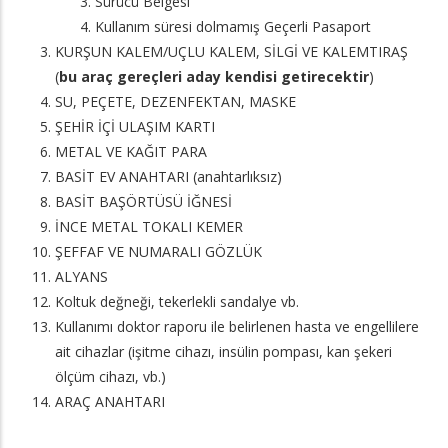
Sürücü Belgesi
Kullanım süresi dolmamış Geçerli Pasaport
KURŞUN KALEM/UÇLU KALEM, SİLGİ VE KALEMTIRAŞ
(
bu araç gereçleri aday kendisi getirecektir
)
SU, PEÇETE, DEZENFEKTAN, MASKE
ŞEHİR İÇİ ULAŞIM KARTI
METAL VE KAĞIT PARA
BASİT EV ANAHTARI (anahtarlıksız)
BASİT BAŞÖRTÜSÜ İĞNESİ
İNCE METAL TOKALI KEMER
ŞEFFAF VE NUMARALI GÖZLÜK
ALYANS
Koltuk değneği, tekerlekli sandalye vb.
Kullanımı doktor raporu ile belirlenen hasta ve engellilere
ait cihazlar (işitme cihazı, insülin pompası, kan şekeri
ölçüm cihazı, vb.)
ARAÇ ANAHTARI