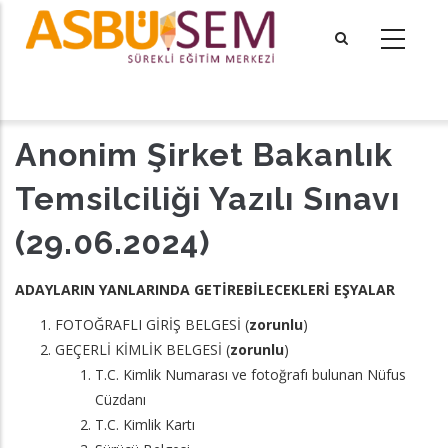
Ana
içeriğe
atla
tional actions
Anonim Şirket Bakanlık
Temsilciliği Yazılı Sınavı
(29.06.2024)
ADAYLARIN YANLARINDA GETİREBİLECEKLERİ EŞYALAR
FOTOĞRAFLI GİRİŞ BELGESİ (
zorunlu
)
GEÇERLİ KİMLİK BELGESİ (
zorunlu
)
T.C. Kimlik Numarası ve fotoğrafı bulunan Nüfus
Cüzdanı
T.C. Kimlik Kartı