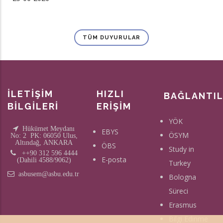
TÜM DUYURULAR
İLETİŞİM
HIZLI
BAĞLANTI
BİLGİLERİ
ERİŞİM
YÖK
Hükümet Meydanı
EBYS
ÖSYM
No: 2 PK: 06050 Ulus,
Altındağ, ANKARA
ÖBS
Study in
++90 312 596 4444
E-posta
(Dahili 4588/9062)
Turkey
asbusem@asbu.edu.tr
Bologna
Süreci
Erasmus
Bilgi Edinme