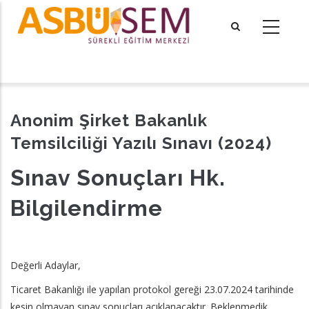
Ana
içeriğe
atla
tional actions
Anonim Şirket Bakanlık
Temsilciliği Yazılı Sınavı (2024)
Sınav Sonuçları Hk.
Bilgilendirme
Değerli Adaylar,
Ticaret Bakanlığı ile yapılan protokol gereği 23.07.2024 tarihinde
kesin olmayan sınav sonuçları
açıklanacaktır. Beklenmedik