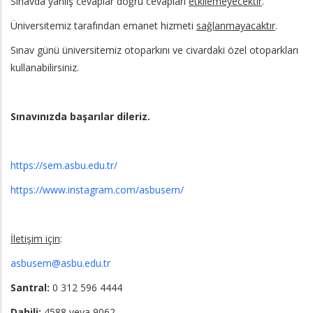
Sınavda yanlış cevaplar doğru cevapları
etkilemeyecektir
.
Üniversitemiz tarafından emanet hizmeti
sağlanmayacaktır
.
Sınav günü üniversitemiz otoparkını ve civardaki özel otoparkları
kullanabilirsiniz.
Sınavınızda başarılar dileriz.
https://sem.asbu.edu.tr/
https://www.instagram.com/asbusem/
İletişim için
:
asbusem@asbu.edu.tr
Santral:
0 312 596 4444
Dahili:
4588 veya 9062