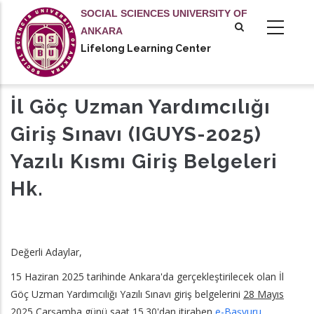
Skip
SOCIAL SCIENCES UNIVERSITY OF
to
ANKARA
main
Lifelong Learning Center
tional actions
content
​İl Göç Uzman Yardımcılığı
Giriş Sınavı (IGUYS-2025)
Yazılı Kısmı Giriş Belgeleri
Hk.
Değerli Adaylar,
15 Haziran 2025 tarihinde Ankara'da gerçekleştirilecek olan İl
Göç Uzman Yardımcılığı Yazılı Sınavı giriş belgelerini
28 Mayıs
2025 Çarşamba günü saat 15.30'dan itiraben
e-Başvuru