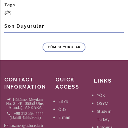
Tags
göç
Son Duyurular
TÜM DUYURULAR
CONTACT
QUICK
LINKS
INFORMATION
ACCESS
YÖK
Hükümet Meydanı
EBYS
ÖSYM
No: 2 PK: 06050 Ulus,
Altındağ, ANKARA
ÖBS
Study in
+90 312 596 4444
E-mail
(Dahili 4588/9062)
Turkey
sozmer@asbu.edu.tr
Bologna