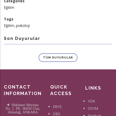
Categories
Eğitim
Tags
Eğitim
psikoloji
Son Duyurular
TÜM DUYURULAR
CONTACT
QUICK
LINKS
INFORMATION
ACCESS
YÖK
Hükümet Meydanı
EBYS
ÖSYM
No: 2 PK: 06050 Ulus,
Altındağ, ANKARA
ÖBS
Study in