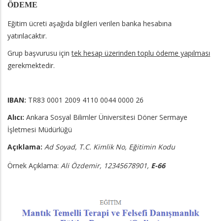
ÖDEME
E
ğitim ücreti aşağıda bilgileri verilen banka hesabına
yatırılacaktır.
Grup başvurusu için
tek hesap üzerinden toplu ödeme yapılması
gerekmektedir.
IBAN:
TR83 0001 2009 4110 0044 0000 26
Alıcı:
Ankara Sosyal Bilimler Üniversitesi Döner Sermaye
İşletmesi Müdürlüğü
Açıklama:
Ad Soyad, T.C. Kimlik No,
Eğitimin Kodu
Örnek Açıklama:
Ali Özdemir, 12345678901,
E-66