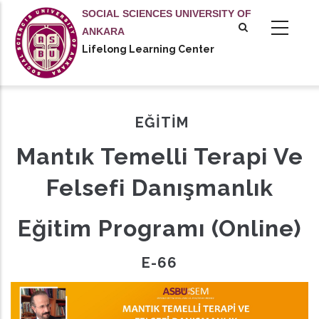
Skip
SOCIAL SCIENCES UNIVERSITY OF
to
ANKARA
main
Lifelong Learning Center
tional actions
content
EĞİTİM
Mantık Temelli Terapi Ve
Felsefi Danışmanlık
Eğitim Programı (Online)
E-66