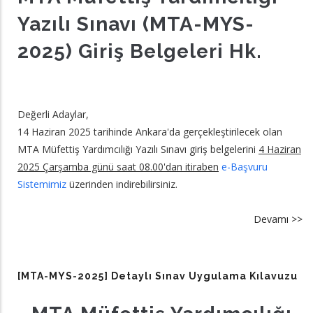
Yazılı Sınavı (MTA-MYS-
2025) Giriş Belgeleri Hk.
Değerli Adaylar,
14 Haziran 2025 tarihinde Ankara'da gerçekleştirilecek olan
MTA Müfettiş Yardımcılığı Yazılı Sınavı giriş belgelerini
4 Haziran
2025 Çarşamba günü saat 08.00'dan itiraben
e-Başvuru
Sistemimiz
üzerinden indirebilirsiniz.
Devamı >>
a
[
M
20
[MTA-MYS-2025] Detaylı Sınav Uygulama Kılavuzu
Gi
Be