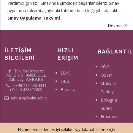
Yardımcılığı
Yazılı Sınavında şimdiden başarılar dileriz. Sınav
uygulama takvimi aşağıdaki tabloda belirtildiği gibi olacaktır.
Sınav Uygulama Takvimi
Devamı >>
a
2
M
Mü
İLETİŞİM
HIZLI
BAĞLANTI
Ya
BİLGİLERİ
ERİŞİM
Ya
YÖK
Sı
Hükümet Meydanı
EBYS
ÖSYM
No: 2 PK: 06050 Ulus,
hk
Altındağ, ANKARA
ÖBS
Study in
++90 312 596 4444
E-posta
(Dahili 4588/9062)
Turkey
asbusem@asbu.edu.tr
Bologna
Süreci
Erasmus
Bilgi Edinme
Hizmetlerimizden en iyi şekilde faydalanabilmeniz için