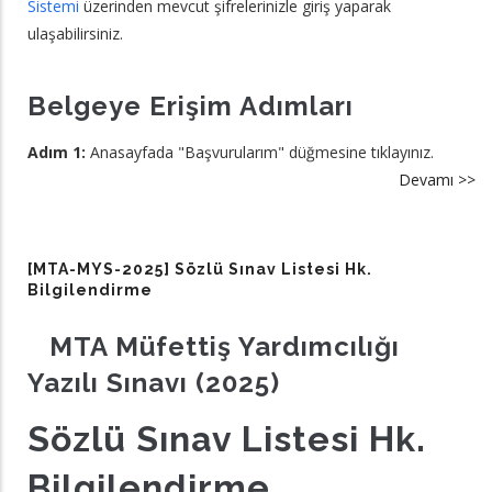
Sistemi
üzerinden mevcut şifrelerinizle giriş yaparak
ulaşabilirsiniz.
Belgeye Erişim Adımları
Adım 1:
Anasayfada "Başvurularım" düğmesine tıklayınız.
Devamı >>
a
[
M
20
[MTA-MYS-2025] Sözlü Sınav Listesi Hk.
Ya
Bilgilendirme
Sı
MTA Müfettiş Yardımcılığı
Ke
So
Yazılı Sınavı (2025)
Sözlü Sınav Listesi Hk.
Bilgilendirme