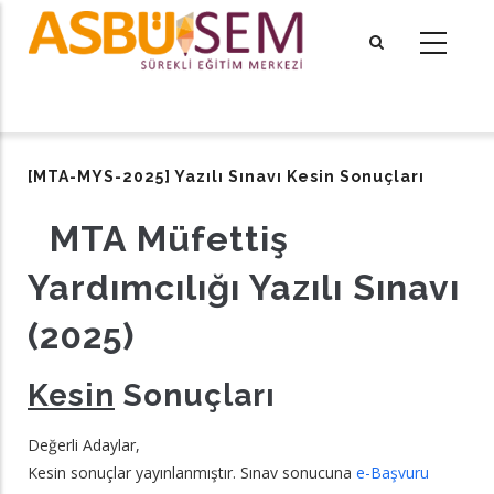
Ana
içeriğe
atla
tional actions
[MTA-MYS-2025] Yazılı Sınavı Kesin Sonuçları
MTA Müfettiş
Yardımcılığı Yazılı Sınavı
(2025)
Kesin
Sonuçları
Değerli Adaylar,
Kesin sonuçlar yayınlanmıştır. Sınav sonucuna
e-Başvuru