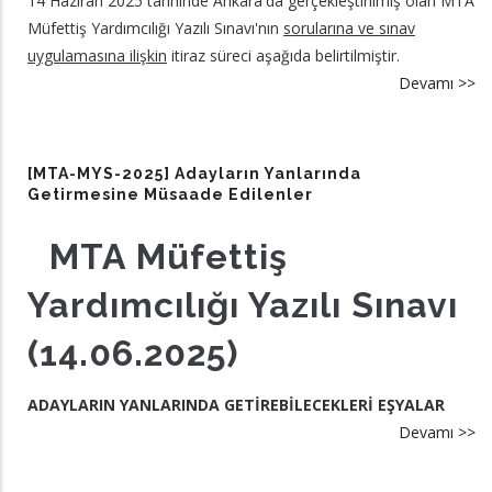
14 Haziran 2025 tarihinde Ankara'da gerçekleştirilmiş olan MTA
Müfettiş Yardımcılığı Yazılı Sınavı'nın
sorularına ve sınav
uygulamasına ilişkin
itiraz süreci aşağıda belirtilmiştir.
Devamı >>
a
[
M
20
[MTA-MYS-2025] Adayların Yanlarında
So
Getirmesine Müsaade Edilenler
İt
MTA Müfettiş
Sü
hk
Yardımcılığı Yazılı Sınavı
(14.06.2025)
ADAYLARIN YANLARINDA GETİREBİLECEKLERİ EŞYALAR
Devamı >>
a
[
M