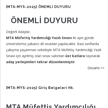
20
[MTA-MYS-2025] ÖNEMLİ DUYURU
Ad
Ya
​ÖNEMLİ DUYURU
Ge
M
Değerli Adaylar,
Ed
MTA Müfettiş Yardımcılığı Yazılı Sınavı
ile aynı günde
üniversitemiz yabancı dil sınavları
yapılacaktır. Bazı sınıflarda
çakışma yaşanması sebebiyle MTA Müfettiş Yardımcılığı Yazılı
Sınavı için ayrılmış olan sınav salonları
üst katlara
taşınarak
aday yerleşimleri tekrar düzenlenmiştir
.
Devamı >>
a
[
M
20
[MTA-MYS-2025] Giriş Belgeleri Hk.
Ö
D
MTA Müfettiş Yardımcılığı