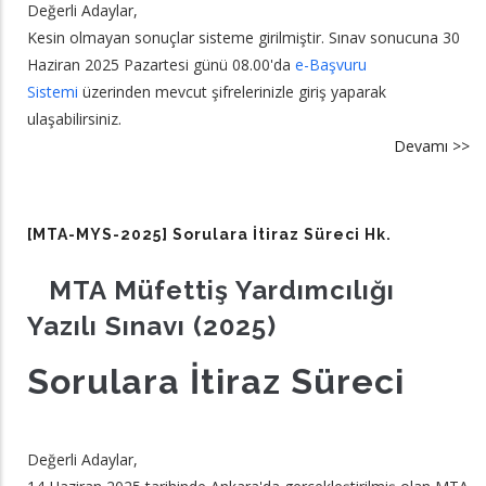
Değerli Adaylar,
Kesin olmayan sonuçlar sisteme girilmiştir. Sınav sonucuna 30
Haziran 2025 Pazartesi günü 08.00'da
e-Başvuru
Sistemi
üzerinden mevcut şifrelerinizle giriş yaparak
ulaşabilirsiniz.
Devamı >>
a
[
M
20
[MTA-MYS-2025] Sorulara İtiraz Süreci Hk.
Ke
O
MTA Müfettiş Yardımcılığı
Sı
Yazılı Sınavı (2025)
So
Sorulara İtiraz Süreci
Değerli Adaylar,