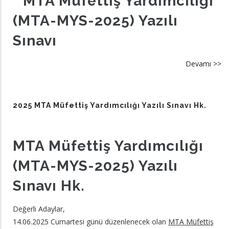
MTA Müfettiş Yardımcılığı
hk
(MTA-MYS-2025) Yazılı
Sınavı
Devamı >>
a
[
M
20
2025 MTA Müfettiş Yardımcılığı Yazılı Sınavı Hk.
De
Sı
U
MTA Müfettiş Yardımcılığı
Kı
(MTA-MYS-2025) Yazılı
Sınavı Hk.
Değerli Adaylar,
14.06.2025 Cumartesi günü düzenlenecek olan
MTA Müfettiş