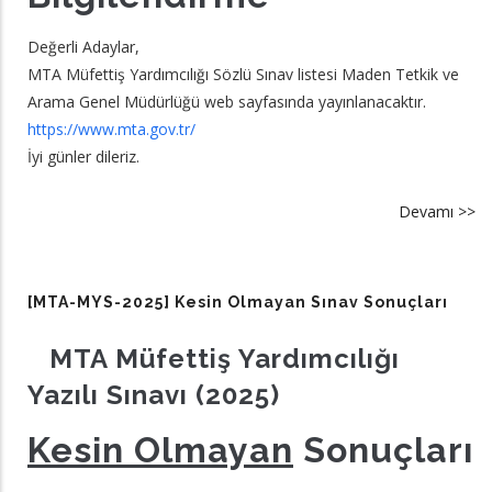
Değerli Adaylar,
MTA Müfettiş Yardımcılığı Sözlü Sınav listesi Maden Tetkik ve
Arama Genel Müdürlüğü web sayfasında yayınlanacaktır.
https://www.mta.gov.tr/
İyi günler dileriz.
Devamı >>
a
[
M
20
[MTA-MYS-2025] Kesin Olmayan Sınav Sonuçları
Sö
Sı
MTA Müfettiş Yardımcılığı
Li
Yazılı Sınavı (2025)
hk
Bi
Kesin Olmayan
Sonuçları