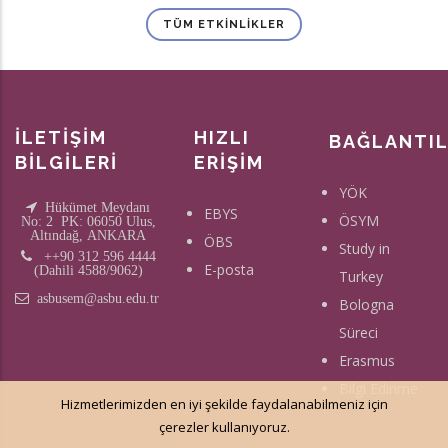
TÜM ETKINLIKLER
İLETİŞİM
HIZLI
BAĞLANTI
BİLGİLERİ
ERİŞİM
YÖK
Hükümet Meydanı
EBYS
ÖSYM
No: 2 PK: 06050 Ulus,
Altındağ, ANKARA
ÖBS
Study in
++90 312 596 4444
E-posta
(Dahili 4588/9062)
Turkey
asbusem@asbu.edu.tr
Bologna
Süreci
Erasmus
Bilgi Edinme
Hizmetlerimizden en iyi şekilde faydalanabilmeniz için
çerezler kullanıyoruz.