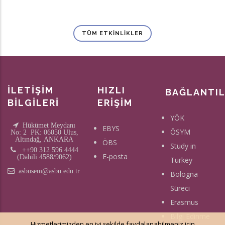
TÜM ETKINLIKLER
İLETİŞİM
HIZLI
BAĞLANTI
BİLGİLERİ
ERİŞİM
YÖK
Hükümet Meydanı
EBYS
ÖSYM
No: 2 PK: 06050 Ulus,
Altındağ, ANKARA
ÖBS
Study in
++90 312 596 4444
E-posta
(Dahili 4588/9062)
Turkey
asbusem@asbu.edu.tr
Bologna
Süreci
Erasmus
Bilgi Edinme
Hizmetlerimizden en iyi şekilde faydalanabilmeniz için