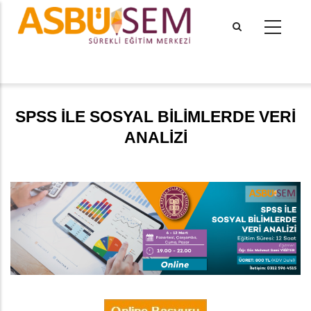
Ana
içeriğe
atla
tional actions
​​​
SPSS İLE SOSYAL BİLİMLERDE VERİ
ANALİZİ