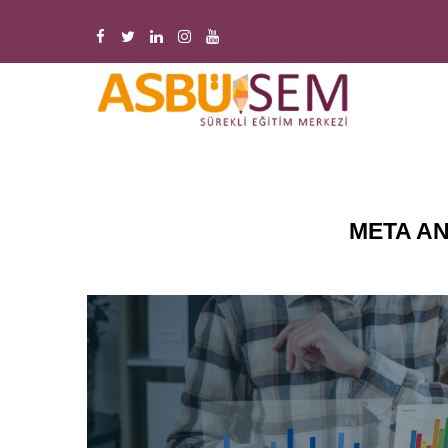
Ana
içeriğe
atla
M
n
​​​
META A