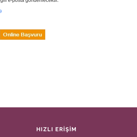
gili e-posta gönderilecektir.
9
HIZLI ERİŞİM