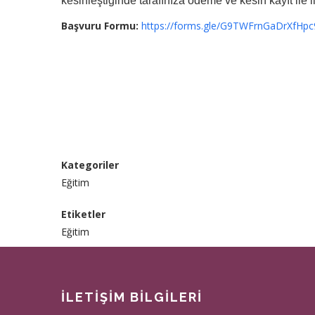
kesinleştiğinde tarafınıza ödeme ve kesin kayıt ile il
Başvuru Formu:
https://forms.gle/G9TWFrnGaDrXfHpc
Kategoriler
Eğitim
Etiketler
Eğitim
İLETİŞİM BİLGİLERİ