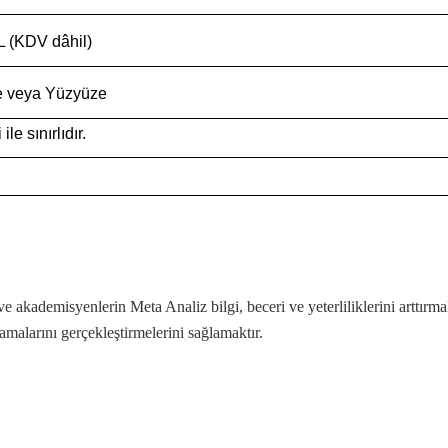
L (KDV dâhil)
e veya Yüzyüze
 ile sınırlıdır.
e akademisyenlerin Meta Analiz bilgi, beceri ve yeterliliklerini arttırm
malarını gerçekleştirmelerini sağlamaktır.