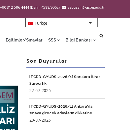
 +90 312 596 4444 (Dahili 4588/9062)
asbusem@asbu.edu.tr
Türkçe
List additional action
Eğitimler/Sınavlar
SSS
Bilgi Bankası
Son Duyurular
[TCDD-GYUDS-2026/1] Sorulara İtiraz
Süreci hk.
27-07-2026
[TCDD-GYUDS-2026/1] Ankara'da
sınava girecek adayların dikkatine
20-07-2026