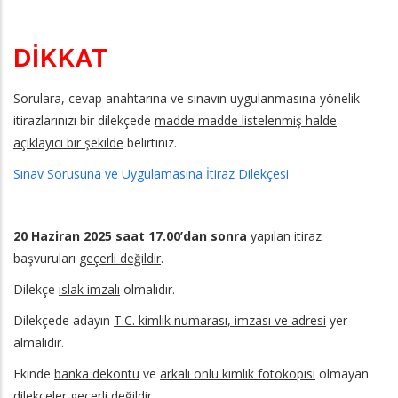
DİKKAT
Sorulara, cevap anahtarına ve sınavın uygulanmasına yönelik
itirazlarınızı bir dilekçede
madde madde listelenmiş halde
açıklayıcı bir şekilde
belirtiniz.
Sınav Sorusuna ve Uygulamasına İtiraz Dilekçesi
20 Haziran 2025 saat 17.00’dan sonra
yapılan itiraz
başvuruları
geçerli değildir
.
Dilekçe
ıslak imzalı
olmalıdır.
Dilekçede adayın
T.C. kimlik numarası, imzası ve adresi
yer
almalıdır.
Ekinde
banka dekontu
ve
arkalı önlü kimlik fotokopisi
olmayan
dilekçeler
geçerli değildir
.