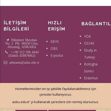
İLETİŞİM
HIZLI
BAĞLANTI
BİLGİLERİ
ERİŞİM
YÖK
Hükümet Meydanı
EBYS
ÖSYM
No: 2 PK: 06050 Ulus,
Altındağ, ANKARA
ÖBS
Study in
++90 312 596 4444
E-posta
(Dahili 4588/9062)
Turkey
asbusem@asbu.edu.tr
Bologna
Süreci
Erasmus
Bilgi Edinme
Hizmetlerimizden en iyi şekilde faydalanabilmeniz için
çerezler kullanıyoruz.
asbu.edu.tr' yi kullanarak çerezlere izin vermiş olursunuz.
© 2017 - Ankara Sosyal Bilimler Üniversitesi - Tüm hakkı saklıdır.