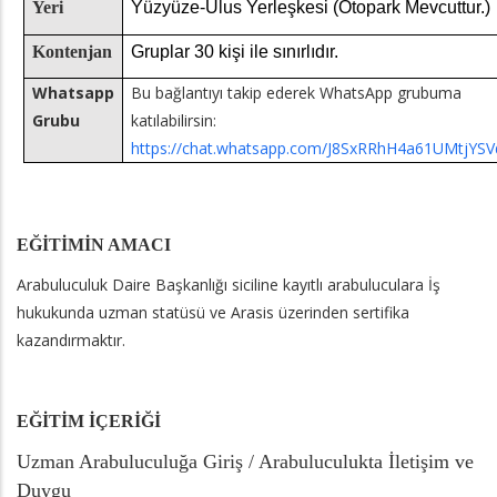
Yeri
Yüzyüze-Ulus Yerleşkesi (Otopark Mevcuttur.)
Kontenjan
Gruplar 30 kişi ile sınırlıdır.
Whatsapp
Bu bağlantıyı takip ederek WhatsApp grubuma
Grubu
katılabilirsin:
https://chat.whatsapp.com/J8SxRRhH4a61UMtjYSV
EĞİTİMİN AMACI
Arabuluculuk Daire Başkanlığı siciline kayıtlı arabuluculara İş
hukukunda uzman statüsü ve Arasis üzerinden sertifika
kazandırmaktır.
EĞİTİM İÇERİĞİ
Uzman Arabuluculuğa Giriş / Arabuluculukta İletişim ve
Duygu