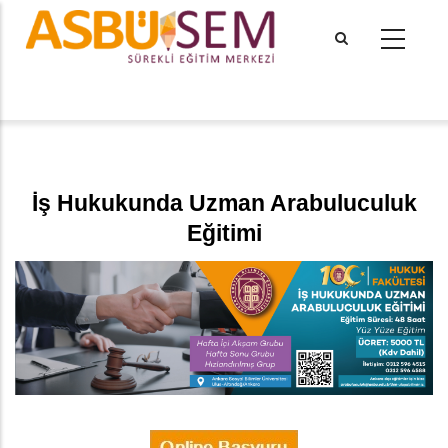
Ana
içeriğe
atla
tional actions
​​​
İş Hukukunda Uzman Arabuluculuk
Eğitimi