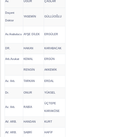
Av.
UĞUR
ÇAĞLAR
Doçent
YASEMİN
GÜLLÜOĞLU
Doktor
Av.Arabulucu
AYŞE DİLEK
ERGÜLER
DR.
HAKAN
KARABACAK
Arb.Avukat
KEMAL
ERGÜN
RENGİN
AKKEMİK
Av. Arb.
TARKAN
ERDAL
Dr.
ONUR
YÜKSEL
ÜÇTEPE
Av. Arb.
RABİA
KARAKÖSE
AV. ARB.
HANDAN
KURT
AV. ARB.
SABRİ
HAFİF