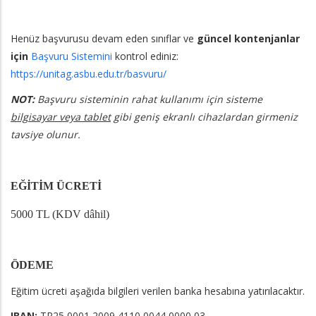
Henüz başvurusu devam eden sınıflar ve
güncel kontenjanlar
için
Başvuru Sistemini
kontrol ediniz:
https://unitag.asbu.edu.tr/basvuru/
NOT:
Başvuru sisteminin rahat kullanımı için sisteme
bilgisayar veya tablet
gibi geniş ekranlı cihazlardan girmeniz
tavsiye olunur.
EĞİTİM ÜCRETİ
5000 TL (KDV dâhil)
ÖDEME
Eğitim ücreti aşağıda bilgileri verilen banka hesabına yatırılacaktır.
IBAN:
TR25 0001 2009 4110 0044 0000 03