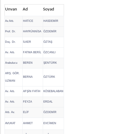
Unvan
Ad
Soyad
Av.Arb.
HATİCE
HASDEMİR
Prof. Dr.
HAYRÜNNİSA
ÖZDEMİR
Doç. Dr.
İLKER
ÖZTAŞ
Av. Arb.
FATMA BERİL
ÖZCANLI
Arabulucu
BEREN
ŞENTÜRK
ARŞ. GÖR.
BERNA
ÖZTÜRK
UZMAN
Av. Arb.
AFŞİN FATİH
KÖSEBALABAN
Av. Arb.
FEYZA
ERDAL
Arb. Av.
ELİF
ÖZDEMİR
AVUKAT
AHMET
EVCİMEN