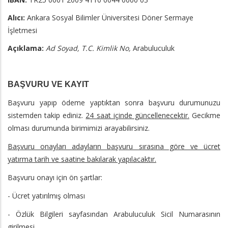
Alıcı:
Ankara Sosyal Bilimler Üniversitesi Döner Sermaye
İşletmesi
Açıklama:
Ad Soyad, T.C. Kimlik No,
Arabuluculuk
BAŞVURU VE KAYIT
Başvuru yapıp ödeme yaptıktan sonra başvuru durumunuzu
sistemden takip ediniz.
24 saat içinde güncellenecektir.
Gecikme
olması durumunda birimimizi arayabilirsiniz.
Başvuru onayları adayların başvuru sırasına göre ve ücret
yatırma tarih ve saatine bakılarak yapılacaktır.
Başvuru onayı için ön şartlar:
- Ücret yatırılmış olması
- Özlük Bilgileri sayfasından Arabuluculuk Sicil Numarasının
girilmesi.