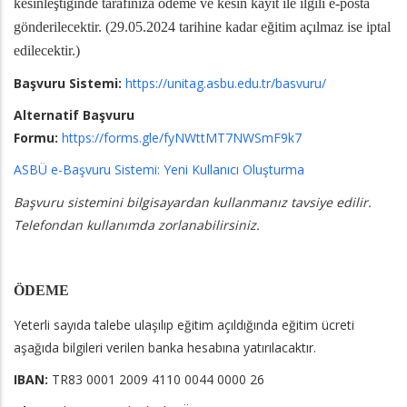
kesinleştiğinde tarafınıza ödeme ve kesin kayıt ile ilgili e-posta
gönderilecektir.
(29.05.2024 tarihine kadar eğitim açılmaz ise iptal
edilecektir.)
Başvuru Sistemi:
https://unitag.asbu.edu.tr/basvuru/
Alternatif Başvuru
Formu:
https://forms.gle/fyNWttMT7NWSmF9k7
ASBÜ e-Başvuru Sistemi: Yeni Kullanıcı Oluşturma
Başvuru sistemini bilgisayardan kullanmanız tavsiye edilir.
Telefondan kullanımda zorlanabilirsiniz.
ÖDEME
Yeterli sayıda talebe ulaşılıp eğitim açıldığında eğitim ücreti
aşağıda bilgileri verilen banka hesabına yatırılacaktır.
IBAN:
TR83 0001 2009 4110 0044 0000 26