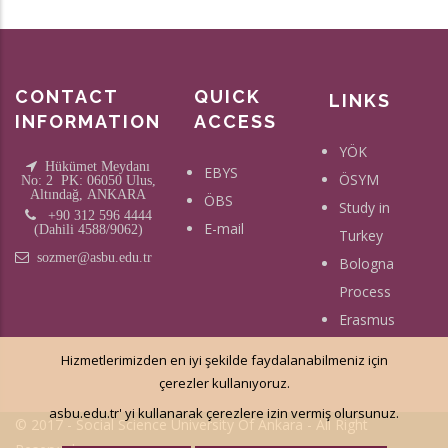
CONTACT
QUICK
LINKS
INFORMATION
ACCESS
YÖK
Hükümet Meydanı
EBYS
ÖSYM
No: 2 PK: 06050 Ulus,
Altındağ, ANKARA
ÖBS
Study in
+90 312 596 4444
E-mail
(Dahili 4588/9062)
Turkey
sozmer@asbu.edu.tr
Bologna
Process
Erasmus
Hizmetlerimizden en iyi şekilde faydalanabilmeniz için
çerezler kullanıyoruz.
asbu.edu.tr' yi kullanarak çerezlere izin vermiş olursunuz.
© 2017 - Social Science University Of Ankara - All Right