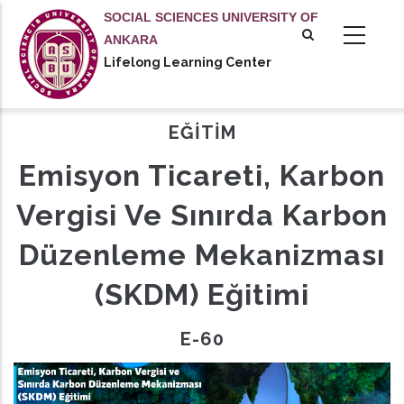
Skip
SOCIAL SCIENCES UNIVERSITY OF
to
ANKARA
main
Lifelong Learning Center
tional actions
content
EĞİTİM
Emisyon Ticareti, Karbon
Vergisi Ve Sınırda Karbon
Düzenleme Mekanizması
(SKDM) Eğitimi
E-60