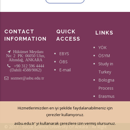
CONTACT
QUICK
LINKS
INFORMATION
ACCESS
YÖK
Hükümet Meydanı
EBYS
ÖSYM
No: 2 PK: 06050 Ulus,
Altındağ, ANKARA
ÖBS
Study in
+90 312 596 4444
E-mail
(Dahili 4588/9062)
Turkey
sozmer@asbu.edu.tr
Bologna
Process
Erasmus
Hizmetlerimizden en iyi şekilde faydalanabilmeniz için
çerezler kullanıyoruz.
asbu.edu.tr' yi kullanarak çerezlere izin vermiş olursunuz.
© 2017 - Social Science University Of Ankara - All Right