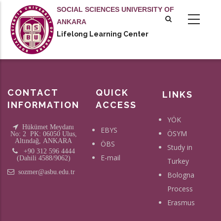
Skip
SOCIAL SCIENCES UNIVERSITY OF
to
ANKARA
main
Lifelong Learning Center
tional actions
content
CONTACT
QUICK
LINKS
INFORMATION
ACCESS
YÖK
Hükümet Meydanı
EBYS
ÖSYM
No: 2 PK: 06050 Ulus,
Altındağ, ANKARA
ÖBS
Study in
+90 312 596 4444
E-mail
(Dahili 4588/9062)
Turkey
sozmer@asbu.edu.tr
Bologna
Process
Erasmus