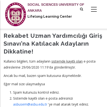
Skip
SOCIAL SCIENCES UNIVERSITY OF
to
ANKARA
main
Lifelong Learning Center
tional actions
content
Rekabet Uzman Yardımcılığı Giriş
Sınavı’na Katılacak Adayların
Dikkatine!
Kullanıcı bilgileri, tüm adayların
sistemde kayıtlı olan
e-posta
adreslerine 29/06/2020 11:19'da gönderilmiştir.
Ancak bu mail, bazen spam kutusuna düşmektedir.
Eğer mail size ulaşmadıysa
Spam kutunuzu kontrol ediniz.
Sistemde kayıtlı olan e-posta adresinizi
asbusem@asbu.edu.tr
'ye mail atarak teyit ediniz.