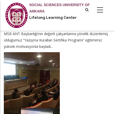
Skip
SOCIAL SCIENCES UNIVERSITY OF
to
ANKARA
main
Lifelong Learning Center
tional actions
content
MSB ANT Başkanlığı’nın değerli çalışanlarına yönelik düzenlemiş
olduğumuz “Yazışma Kuralları Sertifika Programı” eğitimimiz
yüksek motivasyonla başladı...