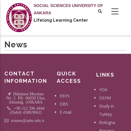
Skip
SOCIAL SCIENCES UNIVERSITY OF
to
ANKARA
main
Lifelong Learning Center
tional actions
content
News
CONTACT
QUICK
LINKS
INFORMATION
ACCESS
YÖK
Hükümet Meydanı
EBYS
ÖSYM
No: 2 PK: 06050 Ulus,
Altındağ, ANKARA
ÖBS
Study in
+90 312 596 4444
E-mail
(Dahili 4588/9062)
Turkey
sozmer@asbu.edu.tr
Bologna
Process