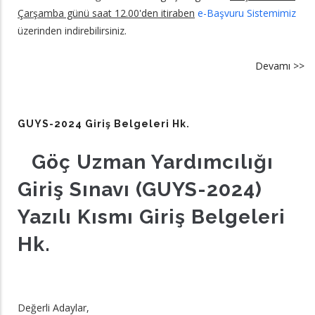
Çarşamba günü saat 12.00'den itiraben
e-Başvuru Sistemimiz
üzerinden indirebilirsiniz.
Devamı >>
a
G
2
Gi
GUYS-2024 Giriş Belgeleri Hk.
Be
hk
Göç Uzman Yardımcılığı
Giriş Sınavı (GUYS-2024)
Yazılı Kısmı Giriş Belgeleri
Hk.
Değerli Adaylar,