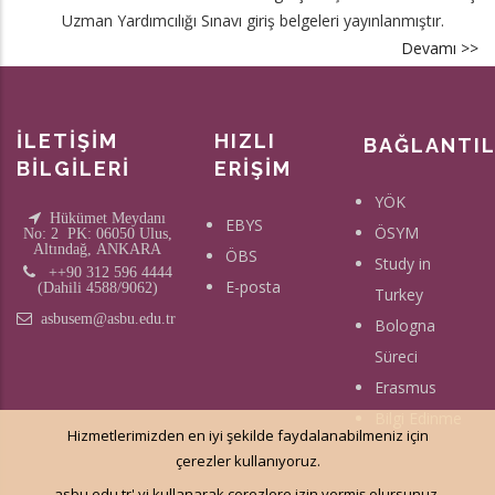
Uzman Yardımcılığı Sınavı giriş belgeleri yayınlanmıştır.
Devamı >>
a
İ
Sı
Gi
İLETİŞİM
HIZLI
BAĞLANTI
Be
BİLGİLERİ
ERİŞİM
Ya
YÖK
Hükümet Meydanı
EBYS
ÖSYM
No: 2 PK: 06050 Ulus,
Altındağ, ANKARA
ÖBS
Study in
++90 312 596 4444
E-posta
(Dahili 4588/9062)
Turkey
asbusem@asbu.edu.tr
Bologna
Süreci
Erasmus
Bilgi Edinme
Hizmetlerimizden en iyi şekilde faydalanabilmeniz için
çerezler kullanıyoruz.
asbu.edu.tr' yi kullanarak çerezlere izin vermiş olursunuz.