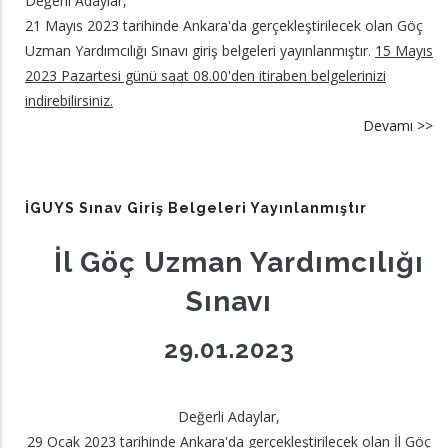
Değerli Adaylar,
21 Mayıs 2023 tarihinde Ankara'da gerçekleştirilecek olan Göç
Uzman Yardımcılığı Sınavı giriş belgeleri yayınlanmıştır.
15 Mayıs
2023 Pazartesi günü saat 08.00'den itiraben belgelerinizi
indirebilirsiniz.
Devamı >>
a
G
U
Ya
İGUYS Sınav Giriş Belgeleri Yayınlanmıştır
Ya
Sı
İl Göç Uzman Yardımcılığı
Gi
Sınavı
Be
hk
29.01.2023
Değerli Adaylar,
29 Ocak 2023 tarihinde Ankara'da gerçekleştirilecek olan İl Göç