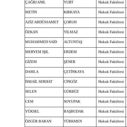
ÇAĞRI ANIL
YURT
Hukuk Fakültesi
METİN
KIRKAYA
Hukuk Fakültesi
AZİZ ABDÜSSAMET
ÇORUH
Hukuk Fakültesi
ÖZKAN
YILMAZ
Hukuk Fakültesi
MUHAMMED SAİD
ALTUNTAŞ
Hukuk Fakültesi
MERYEM IŞIL
ERDEM
Hukuk Fakültesi
GİZEM
ŞENER
Hukuk Fakültesi
DAMLA
ÇETİNKAYA
Hukuk Fakültesi
İSMAİL SERHAT
CİNGÖZ
Hukuk Fakültesi
SELEN
GÜRBÜZ
Hukuk Fakültesi
CEM
SOYUPAK
Hukuk Fakültesi
YÜKSEL
BAŞBUDAK
Hukuk Fakültesi
ÖZGÜR BARAN
TÜRKMEN
Hukuk Fakültesi