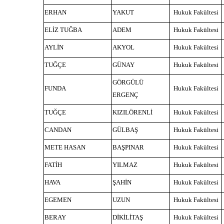
ERHAN
YAKUT
Hukuk Fakültesi
ELİZ TUĞBA
ADEM
Hukuk Fakültesi
AYLİN
AKYOL
Hukuk Fakültesi
TUĞÇE
GÜNAY
Hukuk Fakültesi
GÖRGÜLÜ
FUNDA
Hukuk Fakültesi
ERGENÇ
TUĞÇE
KIZILÖRENLİ
Hukuk Fakültesi
CANDAN
GÜLBAŞ
Hukuk Fakültesi
METE HASAN
BAŞPINAR
Hukuk Fakültesi
FATİH
YILMAZ
Hukuk Fakültesi
HAVA
ŞAHİN
Hukuk Fakültesi
EGEMEN
UZUN
Hukuk Fakültesi
BERAY
DİKİLİTAŞ
Hukuk Fakültesi