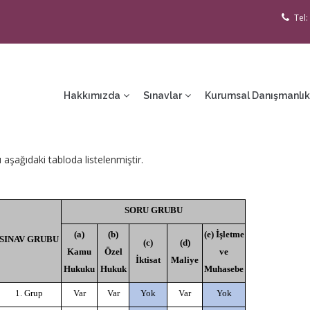
Tel:
ain
avigation
Hakkımızda
Sınavlar
Kurumsal Danışmanlık
 aşağıdaki tabloda listelenmiştir.
SORU GRUBU
(a)
(b)
(e) İşletme
SINAV GRUBU
(c)
(d)
Kamu
Özel
ve
İktisat
Maliye
Hukuku
Hukuk
Muhasebe
1. Grup
Var
Var
Yok
Var
Yok