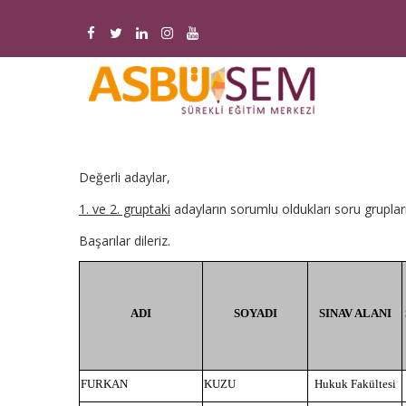
Ana
içeriğe
atla
M
n
Değerli adaylar,
1. ve 2. gruptaki
adayların sorumlu oldukları soru grupları
Başarılar dileriz.
ADI
SOYADI
SINAV ALANI
FURKAN
KUZU
Hukuk Fakültesi