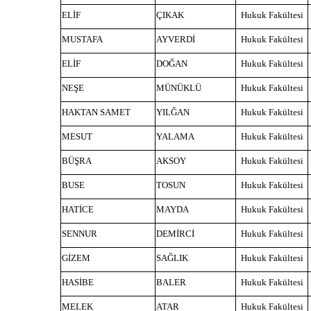
ELİF
ÇIKAK
Hukuk Fakültesi
MUSTAFA
AYVERDİ
Hukuk Fakültesi
ELİF
DOĞAN
Hukuk Fakültesi
NEŞE
MÜNÜKLÜ
Hukuk Fakültesi
HAKTAN SAMET
YILĞAN
Hukuk Fakültesi
MESUT
YALAMA
Hukuk Fakültesi
BÜŞRA
AKSOY
Hukuk Fakültesi
BUSE
TOSUN
Hukuk Fakültesi
HATİCE
MAYDA
Hukuk Fakültesi
SENNUR
DEMİRCİ
Hukuk Fakültesi
GİZEM
SAĞLIK
Hukuk Fakültesi
HASİBE
BALER
Hukuk Fakültesi
MELEK
ATAR
Hukuk Fakültesi