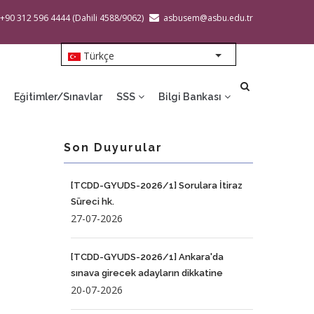
 +90 312 596 4444 (Dahili 4588/9062)
asbusem@asbu.edu.tr
Türkçe
List additional action
Eğitimler/Sınavlar
SSS
Bilgi Bankası
Son Duyurular
[TCDD-GYUDS-2026/1] Sorulara İtiraz
Süreci hk.
27-07-2026
[TCDD-GYUDS-2026/1] Ankara'da
sınava girecek adayların dikkatine
20-07-2026