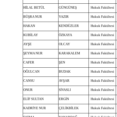
HİLAL BETÜL
GÜNGÜNEŞ
Hukuk Fakültesi
BÜŞRA NUR
YAZIR
Hukuk Fakültesi
HAKAN
KENDÜZLER
Hukuk Fakültesi
KUBİLAY
ÖZKAYA
Hukuk Fakültesi
AYŞE
OLCAY
Hukuk Fakültesi
ŞEYMA NUR
KARAKALEM
Hukuk Fakültesi
CAFER
ŞEN
Hukuk Fakültesi
OĞULCAN
BUDAK
Hukuk Fakültesi
CANSU
AVŞAR
Hukuk Fakültesi
ONUR
SİVASLI
Hukuk Fakültesi
ELİF SULTAN
ERGİN
Hukuk Fakültesi
KADRİYE NUR
ÇELİKBİLEK
Hukuk Fakültesi