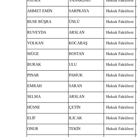
FATMA
YANARDAĞ
Hukuk Fakültesi
AHMET EMİN
SARPKAYA
Hukuk Fakültesi
BUSE BÜŞRA
ÜNLÜ
Hukuk Fakültesi
RUVEYDA
ARSLAN
Hukuk Fakültesi
VOLKAN
KOCABAŞ
Hukuk Fakültesi
MÜGE
BOSTAN
Hukuk Fakültesi
BURAK
ULU
Hukuk Fakültesi
PINAR
PAMUK
Hukuk Fakültesi
EMRAH
SARAN
Hukuk Fakültesi
SELMA
ARSLAN
Hukuk Fakültesi
HÜSNE
ÇETİN
Hukuk Fakültesi
ELİF
ILICAK
Hukuk Fakültesi
ONUR
TEKİN
Hukuk Fakültesi