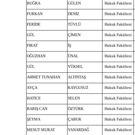
BUĞRA
GÜLEN
Hukuk Fakültesi
FURKAN
DENİZ
Hukuk Fakültesi
FERİDE
TÜVLÜ
Hukuk Fakültesi
GÜL
ÇİMEN
Hukuk Fakültesi
FIRAT
İŞ
Hukuk Fakültesi
OĞUZHAN
ÜNAL
Hukuk Fakültesi
GÜL
YÜKSEL
Hukuk Fakültesi
AHMET TUNAHAN
ALTINTAŞ
Hukuk Fakültesi
AYÇA
KAYGUSUZ
Hukuk Fakültesi
HATİCE
SELEN
Hukuk Fakültesi
BARIŞ CAN
ÖZTÜRK
Hukuk Fakültesi
ŞEYMA
ÇABUK
Hukuk Fakültesi
MESUT MURAT
YANARDAĞ
Hukuk Fakültesi