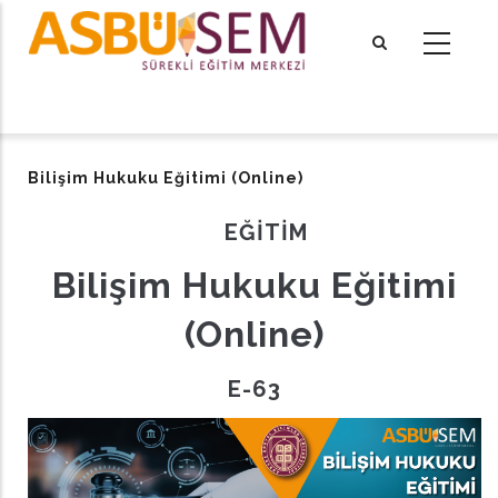
Ana
içeriğe
atla
tional actions
Bilişim Hukuku Eğitimi (Online)
EĞİTİM
Bilişim Hukuku Eğitimi
(Online)
E-63