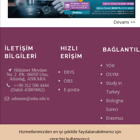
Devamı >>
a
Bi
H
Eğ
İLETİŞİM
HIZLI
BAĞLANTI
(O
BİLGİLERİ
ERİŞİM
YÖK
Hükümet Meydanı
EBYS
ÖSYM
No: 2 PK: 06050 Ulus,
Altındağ, ANKARA
ÖBS
Study in
++90 312 596 4444
E-posta
(Dahili 4588/9062)
Turkey
asbusem@asbu.edu.tr
Bologna
Süreci
Erasmus
Bilgi Edinme
Hizmetlerimizden en iyi şekilde faydalanabilmeniz için
çerezler kullanıyoruz.